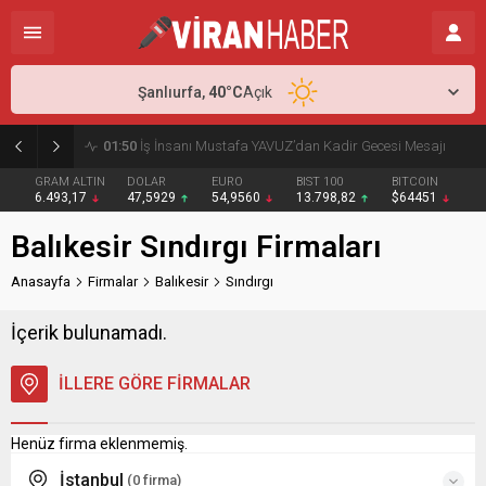
Şanlıurfa,
40
°C
Açık
01:50
İş İnsanı Mustafa YAVUZ’dan Kadir Gecesi Mesajı
GRAM ALTIN
DOLAR
EURO
BIST 100
BITCOIN
6.493,17
47,5929
54,9560
13.798,82
$64451
Balıkesir Sındırgı Firmaları
Anasayfa
Firmalar
Balıkesir
Sındırgı
İçerik bulunamadı.
İLLERE GÖRE FİRMALAR
Henüz firma eklenmemiş.
İstanbul
(0 firma)