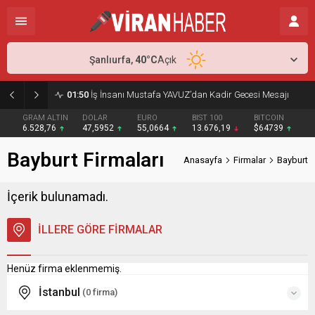
Şanlıurfa,
40
°C
Açık
01:50
İş İnsanı Mustafa YAVUZ’dan Kadir Gecesi Mesajı
GRAM ALTIN
DOLAR
EURO
BIST 100
BITCOIN
6.528,76
47,5952
55,0664
13.676,19
$64739
Bayburt Firmaları
Anasayfa
Firmalar
Bayburt
İçerik bulunamadı.
İLLERE GÖRE FİRMALAR
Henüz firma eklenmemiş.
İstanbul
(0 firma)