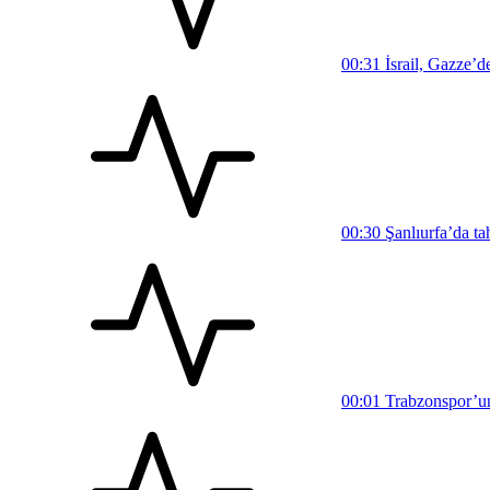
00:31
İsrail, Gazze’d
00:30
Şanlıurfa’da ta
00:01
Trabzonspor’un