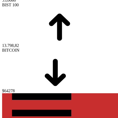
55,0086
BIST 100
13.798,82
BITCOIN
$64278