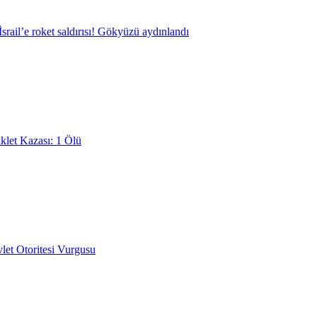
srail’e roket saldırısı! Gökyüzü aydınlandı
klet Kazası: 1 Ölü
et Otoritesi Vurgusu