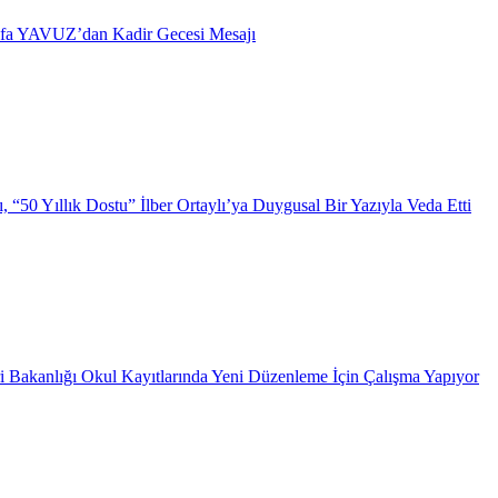
afa YAVUZ’dan Kadir Gecesi Mesajı
 “50 Yıllık Dostu” İlber Ortaylı’ya Duygusal Bir Yazıyla Veda Etti
i Bakanlığı Okul Kayıtlarında Yeni Düzenleme İçin Çalışma Yapıyor