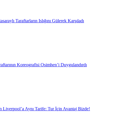
saraylı Taraftarların Islığını Gülerek Karşıladı
aftarının Koreografisi Osimhen’i Duygulandırdı
 Liverpool’a Aynı Tarife: Tur İçin Avantaj Bizde!