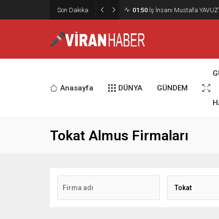
Son Dakika
01:50
İş İnsanı Mustafa YAVUZ’
G
Anasayfa
DÜNYA
GÜNDEM
H
Tokat Almus Firmaları