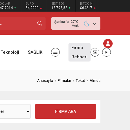
DOLAR
EURO
BIST 100
BITCOIN
47,7014
54,9990
13.798,82
$64217
Şanlıurfa,
27
°C
Açık
Firma
Teknoloji
SAĞLIK
Rehberi
Anasayfa
Firmalar
Tokat
Almus