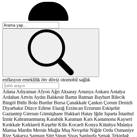
enflasyon
emeklilik
ötv
döviz
otomobil
sağlık
Adana
Adıyaman
Afyon
Ağrı
Aksaray
Amasya
Ankara
Antalya
Ardahan
Artvin
Aydın
Balıkesir
Bartın
Batman
Bayburt
Bilecik
Bingöl
Bitlis
Bolu
Burdur
Bursa
Çanakkale
Çankırı
Çorum
Denizli
Diyarbakır
Düzce
Edirne
Elazığ
Erzincan
Erzurum
Eskişehir
Gaziantep
Giresun
Gümüşhane
Hakkari
Hatay
Iğdır
Isparta
İstanbul
İzmir
Kahramanmaraş
Karabük
Karaman
Kars
Kastamonu
Kayseri
Kırıkkale
Kırklareli
Kırşehir
Kilis
Kocaeli
Konya
Kütahya
Malatya
Manisa
Mardin
Mersin
Muğla
Muş
Nevşehir
Niğde
Ordu
Osmaniye
Rize
Sakarya
Samsun
Siirt
Sinop
Sivas
Şanlıurfa
Şırnak
Tekirdağ