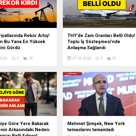
iyatlarında Rekor Artış!
THY’de Zam Oranları Belli Oldu!
en Bu Yana En Yüksek
Toplu İş Sözleşmesi’nde
ini Gördü
Anlaşma Sağlandı
u’da yaşanan gerilim,
Türk Hava Yolları (TH) ile Hava-İş
2026
0
18
07.03.2026
0
33
n Hürmüz Boğazı’nın
Sendikası arasında 29. dönem TİS
asıyla gözler petrol
anlaşması sağlandı. THY’de zam
na çevrildi. Petrol
oranları belli oldu. İlk 6 ay için yüzde
ında yükseliş meydana
14 zam yapılacak. THY'de zam
yeni rekor kırıldı. Brent
oranı belli oldu. Türk Hava Yolları ile
iyatları 2024’ten bu yana en
Hava-İş Sendikası arasında ...
viyesini gördü. Petrol ...
jiye Göre Yere Bakarak
Mehmet Şimşek, New York
nin Arkasındaki Neden:
temaslarını tamamladı
inizi Belli Ediyor!