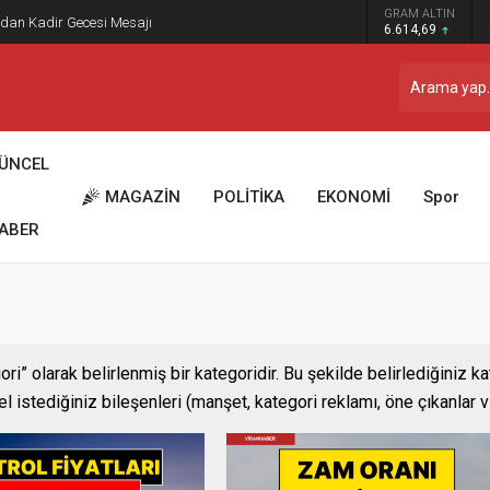
GRAM ALTIN
dan Kadir Gecesi Mesajı
6.614,69
ÜNCEL
MAGAZİN
POLİTİKA
EKONOMİ
Spor
ABER
i” olarak belirlenmiş bir kategoridir. Bu şekilde belirlediğiniz k
 istediğiniz bileşenleri (manşet, kategori reklamı, öne çıkanlar vs