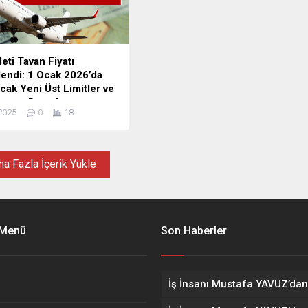
eti Tavan Fiyatı
endi: 1 Ocak 2026’da
cak Yeni Üst Limitler ve
anın Detayları
2025
0
18
eki iç hat seferlerinde
 tavan fiyat politikası,
eklentileri doğrultusunda
i. Yeni düzenlemeyle
a Fazla İçerik Yükle
 1 Ocak 2026'dan itibaren
unulacak biletlerin büyük
 için üst limit 3 bin 710 TL
 Menü
Son Haberler