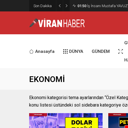
Son Dakika
01:50
İş İnsanı Mustafa YAVUZ’
G
Anasayfa
DÜNYA
GÜNDEM
H
EKONOMİ
Ekonomi kategorisi tema ayarlarından “Özel Kategor
konu listesi üstündeki sol sidebara kategoriye özel