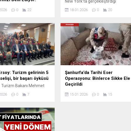
New York'ta gerçekleştirdiği
i dünyası, yolda yürürken
yatırımcı toplantılarını tamamlayan
2026
0
22
18.01.2026
0
20
nı yere sabitleyen bireylere
Hazine ve Maliye Bakanı Mehmet
genel yargıları mercek altına
Şimşek'in ülkeye döndüğü belirtildi.
k arasında genellikle
izlik veya utangaçlık
aftalanan bu davranışın
sosyal kaygıdan bilişsel
r ...
rsoy: Turizm gelirinin 5
Şanlıurfa’da Tarihi Eser
selişi, bir başarı öyküsü
Operasyonu: Binlerce Sikke Ele
Geçirildi
ve Turizm Bakanı Mehmet
y, Ağrı'nın Patnos ilçesinde
Şanlıurfa'nın Ceylanpınar ilçesinde
2026
0
7
15.01.2026
0
15
ılan Halk Kütüphanesi'nin
düzenlenen operasyonda, 2 bin 638
 gerçekleştirdi.
gümüş ve bronz sikke ile 6 süs
nenin modern yapısı ve
eşyası olmak üzere toplam 2 bin
oleksiyonu ile toplumun
644 tarihi eser ele geçirildi. Bir kişi
e sunulacağını vurguladı.
gözaltına alındı.