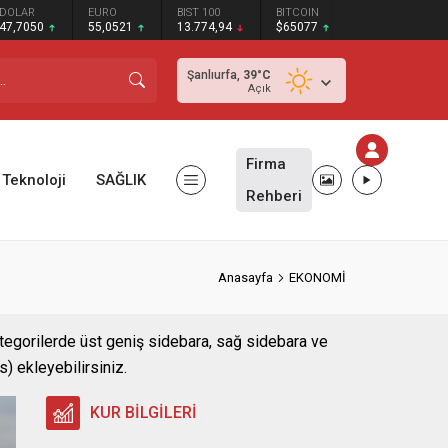
DOLAR
EURO
BIST 100
BITCOIN
47,7050
55,0521
13.774,94
$65077
Şanlıurfa,
39
°C
Açık
Firma
Teknoloji
SAĞLIK
Rehberi
Anasayfa
EKONOMİ
ategorilerde üst geniş sidebara, sağ sidebara ve
) ekleyebilirsiniz.
KUR BİLGİLERİ