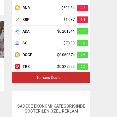
BNB
$591.34
-0.2
XRP
$1.037
-1.3
ADA
$0.201344
6.7
SOL
$73.88
0.5
DOGE
$0.069874
0.9
TRX
$0.327555
0.2
Tümünü Göster →
SADECE EKONOMİ KATEGORİSİNDE
GÖSTERİLEN ÖZEL REKLAM