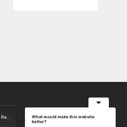
What would make this website
İş İnsanı Mustafa YAVUZ’dan Ramazan Bayramı mesajı
better?