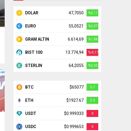
DOLAR
47,7050
%0,17
EURO
55,0521
%0,07
GRAM ALTIN
6.614,69
%1,88
BIST 100
13.774,94
%-0,17
STERLİN
64,2055
%0,05
BTC
$65077
0.7
ETH
$1927.67
0.9
USDT
$0.999333
0
USDC
$0.999653
0