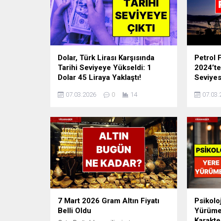
Dolar, Türk Lirası Karşısında
Petrol F
Tarihi Seviyeye Yükseldi: 1
2024’t
Dolar 45 Liraya Yaklaştı!
Seviyes
Ortadoğu'daki çatışmaların
Orta Doğ
07.03.2026
0
14
07.03.
tırmanması ve petrol fiyatlarının
ardında
yükselmesi küresel piyasaları
kapatılm
sarsarken dolar/TL kuru da tarihi bir
fiyatları
seviyeye ulaştı. Dolar, 44,0780 lirayı
fiyatlar
görerek Türk Lirası karşısında tüm
gelirken 
zamanların en yüksek seviyesine
petrol f
çıktı. ABD ve ...
yüksek se
7 Mart 2026 Gram Altın Fiyatı
Psikolo
Belli Oldu
Yürüme
Karakter