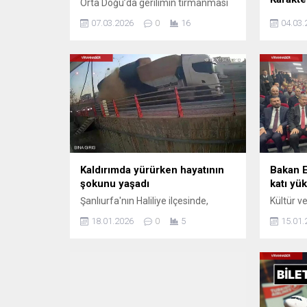
Orta Doğu’da gerilimin tırmanması
küresel piyasalarda sert
Psikoloj
07.03.2026
0
16
04.03.
dalgalanmalara yol açtı. Uzmanlar,
bakışları
altının savaş fiyatlanmasına
yönelik 
girmediğini belirtti. Altında haftalık
aldı. Hal
bazda kayıplar meydana gelirken 7
özgüvens
Mart Cumartesi altın fiyatları belli
olarak y
oldu. Peki, Altın ...
ardında, 
yüke kada
Kaldırımda yürürken hayatının
Bakan E
şokunu yaşadı
katı yük
Şanlıurfa'nın Haliliye ilçesinde,
Kültür 
kaldırımda yürüyen bir vatandaş,
Nuri Erso
18.01.2026
0
5
15.01.
seyir halindeki bir tırdan düşen
yeni yap
saman balyasının altında kalmaktan
açılışını
son anda kurtuldu. O anlar güvenlik
Kütüpha
kamerasına yansıdı. Olayda
zengin k
yaralanan kimse olmazken,
hizmetin
çevrede panik yaşandı.