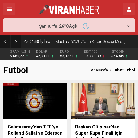
Şanlıurfa,
26
°C
Açık
01:50
İş İnsanı Mustafa YAVUZ’dan Kadir Gecesi Mesajı
GRAM ALTIN
DOLAR
EURO
BIST 100
BITCOIN
6.660,55
47,7111
55,1881
13.779,39
$64949
Futbol
Anasayfa
Etiket:Futbol
Galatasaray’dan TFF’ye
Başkan Gülpınar’dan
Rolland Sallai ve Ederson
Süper Kupa Finali için