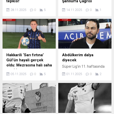
tepkisi!
Şanlıurfa Çağrısı
Galatasaray Kulübü, sarı-
Galatasaray Başkanı Dursun
28.11.2025
0
5
14.11.2025
0
1
kırmızılı oyuncu Roland
Özbek'in 'Süper Kupa
Sallai’nin 2 maç ceza alması
Şanlıurfa'da oynansın'
ve Fenerbahçe kalecisi
önerisine Şanlıurfa
Ederson'a ceza
Büyükşehir Belediye
verilmemesiyle ilgili
Başkanı Mehmet Kasım
Profesyonel Futbol Disiplin
Gülpınar'dan destek geldi.
Kurulu'na (PFDK) yaptığı
Gülpınar, Türkiye Futbol
açıklamayla tepki gösterdi.
Federasyonu yetkilileri ile
temasa geçerek, finalin
Hakkarili ‘Sarı fırtına’
Abdülkerim dalya
Şanlıurfa'da oynanması
Gül’ün hayali gerçek
diyecek
gerektiğini ve Şanlıurfa'nın
oldu: Mezrasına halı saha
Süper Lig'in 11. haftasında
bu büyük organizasyona
yapıldı
Başakşehir ve Kocaelispor
hazır olduğunu belirtti. Bu
05.11.2025
0
5
01.11.2025
0
2
Derecik ilçesinde “Sarı
karşı karşıya geldi. Maçı ev
öneri, tarihi ve kültürel
Fırtına” lakabıyla tanınan
sahibi ekip 1-0 kazandı.
zenginliğiyle bilinen
futbol sevdalısı Gül Yıldız’ın
Müsabakanın ardından
Şanlıurfa'da büyük heyecan
halı saha isteği, Çevre,
Kocaeli teknik direktörü
oluşturdu.
Şehircilik ve İklim Değişikliği
Selçuk İnan açıklamalarda
Bakanı Murat Kurum’un
bulundu.
talimatıyla kısa sürede
hayata geçirildi.