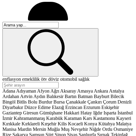
enflasyon
emeklilik
ötv
döviz
otomobil
sağlık
Adana
Adıyaman
Afyon
Ağrı
Aksaray
Amasya
Ankara
Antalya
Ardahan
Artvin
Aydın
Balıkesir
Bartın
Batman
Bayburt
Bilecik
Bingöl
Bitlis
Bolu
Burdur
Bursa
Çanakkale
Çankırı
Çorum
Denizli
Diyarbakır
Düzce
Edirne
Elazığ
Erzincan
Erzurum
Eskişehir
Gaziantep
Giresun
Gümüşhane
Hakkari
Hatay
Iğdır
Isparta
İstanbul
İzmir
Kahramanmaraş
Karabük
Karaman
Kars
Kastamonu
Kayseri
Kırıkkale
Kırklareli
Kırşehir
Kilis
Kocaeli
Konya
Kütahya
Malatya
Manisa
Mardin
Mersin
Muğla
Muş
Nevşehir
Niğde
Ordu
Osmaniye
Rize
Sakarya
Samsun
Siirt
Sinop
Sivas
Şanlıurfa
Şırnak
Tekirdağ