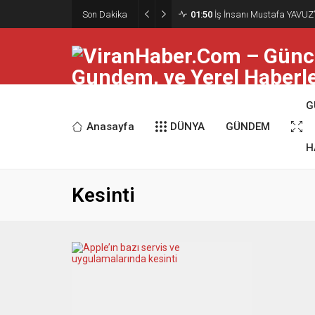
Son Dakika
01:50
İş İnsanı Mustafa YAVUZ’
G
Anasayfa
DÜNYA
GÜNDEM
H
Kesinti