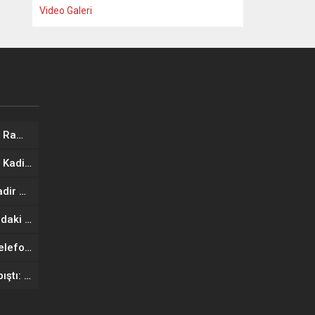
Video Galeri
İş İnsanı Mustafa YAVUZ’dan Ramazan Bayramı mesajı
İş İnsanı Mustafa YAVUZ’dan Kadir Gecesi Mesajı
Başkan Osman DELEN’den Kadir Gecesi Mesajı
Şanlıurfa’da vahşet: 16 yaşındaki genç, 8 yaşındaki çocuğu öldüresiye dövdü
Şanlıurfa’da 85 adet kaçak telefon ele geçirildi
Şanlıurfa’da otomobiller çarpıştı: 1 ölü, 8 yaralı