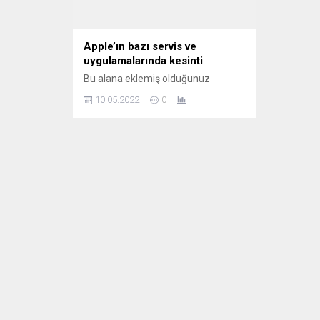
Apple’ın bazı servis ve
uygulamalarında kesinti
Bu alana eklemiş olduğunuz
haberle ilgili kısa bir özet bilgisi
10.05.2022
0
ekleyebilirsiniz. Bu metin yazı
düzenleme sayfasında "Özet"
bölümünden eklenebilir. Özet
eklenmişse başlık altında kalın
olarak bu şekilde gösterilir,
eklenmemişse bu alan boş kalır.