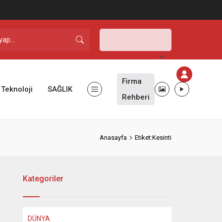
Şanlıurfa,
28
°C
Açık
Firma
Teknoloji
SAĞLIK
Rehberi
Anasayfa
Etiket:Kesinti
Kategoriler
DÜNYA