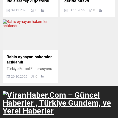
İddialara tepki gösterdi
geride bıraktı
Konya'da yaptığı pazar
Beyninde ortaya çıkan
09.11.2025
0
01.11.2025
0
ziyaretinde pazarcıyla
4'üncü evredeki tümör
kurduğu diyaloğun muhalif
nedeniyle doktorların 1 yıl
hesaplar ve TV'ler
ömür biçtiği Mehmet
tarafından 'kes-yapıştır'
Ambar, 10 yıl boyunca
yöntemiyle saptırıldığını
yaşamına devam etti.
aktaran ve çarpıtmanın CHP
Samsun Milletvekili Murat
Çan tarafından da
kullanıldığını belirten AK
Bahis oynayan hakemler
Partili vekil Mehmet Baykan,
açıklandı
"İspat edemezsen bir
Türkiye Futbol Federasyonu
maaşını Mehmetçik Vakfı'na
(TFF) bahis soruşturması
bağışla" çıkışı yaptı.
29.10.2025
0
kapsamında bahis oynayan
hakemleri resmi sitesinden
duyurdu.