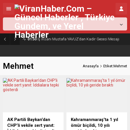
Şanlıurfa,
26
°C
Açık
01:50
İş İnsanı Mustafa YAVUZ’dan Kadir Gecesi Mesajı
Mehmet
Anasayfa
Etiket:Mehmet
AK Partili Baykan’dan
Kahramanmaraş’ta 1 yıl
CHP’li vekile sert yanıt:
ömür biçildi, 10 yılı