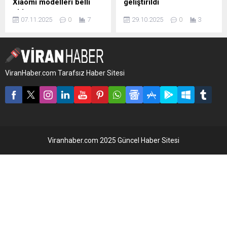
Xiaomi modelleri belli
geliştirildi
oldu
Artan dolu fırtınaları,
07.11.2025
0
7
29.10.2025
0
3
Xiaomi'nin yakında çıkması
özellikle fotovoltaik (PV)
beklenen Android 16 tabanlı
santraller için ciddi riskler
HyperOS 3.1 güncellemesi,
yaratıyor. Fransız üretici
aralarında Xiaomi 12 ve
Voltec Solar, bu risklere karşı
Poco F5 serisinin de
geliştirdiği yeni güneş paneli
ViranHaber.com Tarafsız Haber Sitesi
bulunduğu 20'den fazla
Tarka Diamant’ı tanıttı.
cihaz tarafından
Panel, 55 mm (yaklaşık
desteklenmeyecek.
5cm) çapındaki dolu ...
Viranhaber.com 2025 Güncel Haber Sitesi