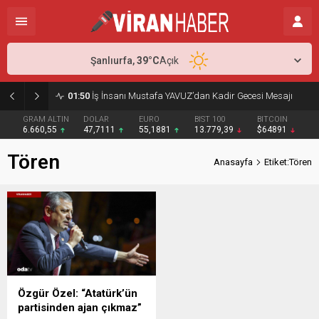
Şanlıurfa,
39
°C
Açık
01:50
İş İnsanı Mustafa YAVUZ’dan Kadir Gecesi Mesajı
GRAM ALTIN
DOLAR
EURO
BIST 100
BITCOIN
6.660,55
47,7111
55,1881
13.779,39
$64891
Tören
Anasayfa
Etiket:Tören
Özgür Özel: “Atatürk’ün
partisinden ajan çıkmaz”