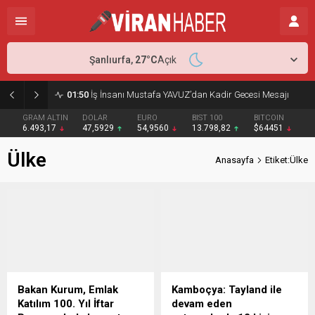
Şanlıurfa,
27
°C
Açık
01:50
İş İnsanı Mustafa YAVUZ’dan Kadir Gecesi Mesajı
GRAM ALTIN
DOLAR
EURO
BIST 100
BITCOIN
6.493,17
47,5929
54,9560
13.798,82
$64451
Ülke
Anasayfa
Etiket:Ülke
Bakan Kurum, Emlak
Kamboçya: Tayland ile
Katılım 100. Yıl İftar
devam eden