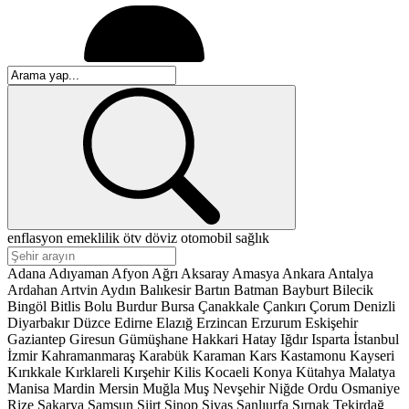
enflasyon
emeklilik
ötv
döviz
otomobil
sağlık
Adana
Adıyaman
Afyon
Ağrı
Aksaray
Amasya
Ankara
Antalya
Ardahan
Artvin
Aydın
Balıkesir
Bartın
Batman
Bayburt
Bilecik
Bingöl
Bitlis
Bolu
Burdur
Bursa
Çanakkale
Çankırı
Çorum
Denizli
Diyarbakır
Düzce
Edirne
Elazığ
Erzincan
Erzurum
Eskişehir
Gaziantep
Giresun
Gümüşhane
Hakkari
Hatay
Iğdır
Isparta
İstanbul
İzmir
Kahramanmaraş
Karabük
Karaman
Kars
Kastamonu
Kayseri
Kırıkkale
Kırklareli
Kırşehir
Kilis
Kocaeli
Konya
Kütahya
Malatya
Manisa
Mardin
Mersin
Muğla
Muş
Nevşehir
Niğde
Ordu
Osmaniye
Rize
Sakarya
Samsun
Siirt
Sinop
Sivas
Şanlıurfa
Şırnak
Tekirdağ