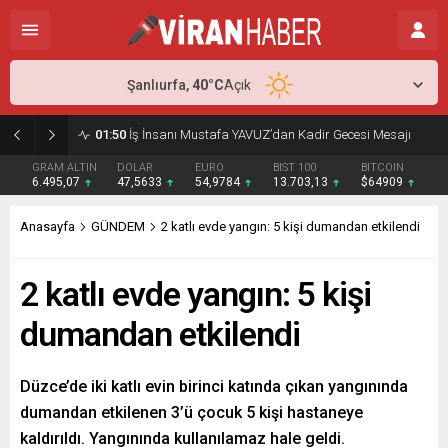
Şanlıurfa,
40
°C
Açık
02:15
Murat Bardakçı, “50 Yıllık Dostu” İlber Ortaylı’ya Duygusal Bir Yazıyla Veda Etti
GRAM ALTIN
DOLAR
EURO
BIST 100
BITCOIN
6.495,07
47,5633
54,9784
13.703,13
$64909
Anasayfa
GÜNDEM
2 katlı evde yangın: 5 kişi dumandan etkilendi
2 katlı evde yangın: 5 kişi
dumandan etkilendi
Düzce’de iki katlı evin birinci katında çıkan yangınında
dumandan etkilenen 3’ü çocuk 5 kişi hastaneye
kaldırıldı. Yangınında kullanılamaz hale geldi.