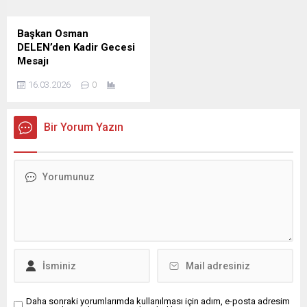
ikliminde sabır, yardımlaşma
güçlendirmesini temenni
ve dayanışma duygularının
etti. İş İnsanı Mustafa
güçlendiğini belirterek,
Yavuz Mesajında şunları
Başkan Osman
bayramların ise bu güzel
kaydetti; bin aydan daha
DELEN’den Kadir Gecesi
değerlerin toplumun her
hayırlı olduğu müjdelenen
Mesajı
kesimine yayıldığı müstesna
Kadir Gecesi dolayısıyla bir
DELEN GROUP Yönetim
zamanlar olduğunu ifade
mesaj yayımladı. İş İnsanı
16.03.2026
0
Kurulu Başkanı ve
etti. ...
Mustafa...
Şanlıurfaspor Asbaşkanı
Osman Delen, mübarek
Bir Yorum Yazın
Kadir Gecesi dolayısıyla bir
mesaj yayımladı. Osman
Delen mesajında, Kadir
Gecesi’nin İslam âlemi için
büyük bir manevi öneme
sahip olduğunu belirterek,
bu mübarek gecenin birlik,
beraberlik ve kardeşlik
duygularını güçlendirmesi
temennisinde bulundu.
Delen mesajında şu
ifadelere yer...
Daha sonraki yorumlarımda kullanılması için adım, e-posta adresim