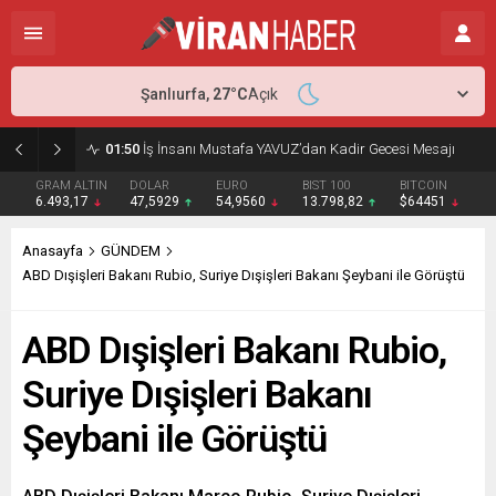
Şanlıurfa,
27
°C
Açık
02:15
Murat Bardakçı, “50 Yıllık Dostu” İlber Ortaylı’ya Duygusal Bir Yazıyla Veda Etti
GRAM ALTIN
DOLAR
EURO
BIST 100
BITCOIN
6.493,17
47,5929
54,9560
13.798,82
$64451
Anasayfa
GÜNDEM
ABD Dışişleri Bakanı Rubio, Suriye Dışişleri Bakanı Şeybani ile Görüştü
ABD Dışişleri Bakanı Rubio,
Suriye Dışişleri Bakanı
Şeybani ile Görüştü