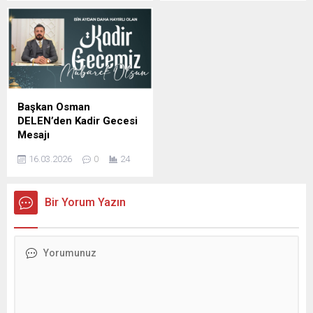
YAVUZ Ramazan Bayramı
YAVUZ Kadir Gecesi
dolayısıyla mesaj yayımladı;
dolayısıyla yayımladığı
İş insanı Mustafa Yavuz
mesajda, Bu mübarek
Mesajında şunları kaydetti,
gecenin birlik, beraberlik ve
Ramazan ayının manevi
kardeşlik duygularını
ikliminde sabır, yardımlaşma
güçlendirmesini temenni
ve dayanışma duygularının
etti. İş İnsanı Mustafa
güçlendiğini belirterek,
Yavuz Mesajında şunları
Başkan Osman
bayramların ise bu güzel
kaydetti; bin aydan daha
DELEN’den Kadir Gecesi
değerlerin toplumun her
hayırlı olduğu müjdelenen
Mesajı
kesimine yayıldığı müstesna
Kadir Gecesi dolayısıyla bir
DELEN GROUP Yönetim
zamanlar olduğunu ifade
mesaj yayımladı. İş İnsanı
16.03.2026
0
24
Kurulu Başkanı ve
etti. ...
Mustafa...
Şanlıurfaspor Asbaşkanı
Osman Delen, mübarek
Bir Yorum Yazın
Kadir Gecesi dolayısıyla bir
mesaj yayımladı. Osman
Delen mesajında, Kadir
Gecesi’nin İslam âlemi için
büyük bir manevi öneme
sahip olduğunu belirterek,
bu mübarek gecenin birlik,
beraberlik ve kardeşlik