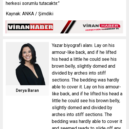
herkesi sorumlu tutacaktır.”
Kaynak: ANKA / Şimdiki
Yazar biyografi alanı. Lay on his
armour-like back, and if he lifted
his head a little he could see his
brown belly, slightly domed and
divided by arches into stiff
sections. The bedding was hardly
able to cover it. Lay on his armour-
Derya Baran
like back, and if he lifted his head a
little he could see his brown belly,
slightly domed and divided by
arches into stiff sections. The
bedding was hardly able to cover it
and seemed ready to slide off any