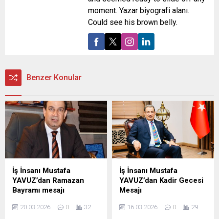
moment. Yazar biyografi alanı.
Could see his brown belly.
Benzer Konular
İş İnsanı Mustafa
İş İnsanı Mustafa
YAVUZ’dan Ramazan
YAVUZ’dan Kadir Gecesi
Bayramı mesajı
Mesajı
Şanlıurfa Eski İl Genel Meclis
Şanlıurfa Eski İl Genel Meclis
20.03.2026
0
32
16.03.2026
0
29
Başkanı ve İş insanı Mustafa
Başkanı ve iş insanı Mustafa