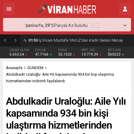
Şanlıurfa,
29
°C
Parçalı Az Bulutlu
02:15
Murat Bardakçı, “50 Yıllık Dostu” İlber Ortaylı’ya Duygusal Bir Yazıyla Veda Etti
GRAM ALTIN
DOLAR
EURO
BIST 100
BITCOIN
6.653,54
47,7166
55,1520
13.779,39
$65023
Anasayfa
GÜNDEM
Abdulkadir Uraloğlu: Aile Yılı kapsamında 934 bin kişi ulaştırma
hizmetlerinden indirimli faydalandı
Abdulkadir Uraloğlu: Aile Yılı
kapsamında 934 bin kişi
ulaştırma hizmetlerinden