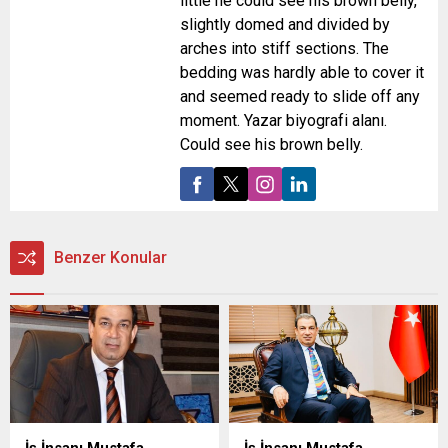
little he could see his brown belly,
slightly domed and divided by
arches into stiff sections. The
bedding was hardly able to cover it
and seemed ready to slide off any
moment. Yazar biyografi alanı.
Could see his brown belly.
Benzer Konular
İş İnsanı Mustafa
İş İnsanı Mustafa