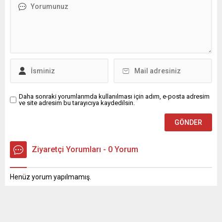
Gecesi’nin İslam âlemi için
büyük bir manevi öneme
sahip olduğunu belirterek,
bu mübarek gecenin birlik,
beraberlik ve kardeşlik
duygularını güçlendirmesi
temennisinde bulundu.
Delen mesajında şu
ifadelere yer...
Daha sonraki yorumlarımda kullanılması için adım, e-posta adresim
ve site adresim bu tarayıcıya kaydedilsin.
Ziyaretçi Yorumları - 0 Yorum
Henüz yorum yapılmamış.