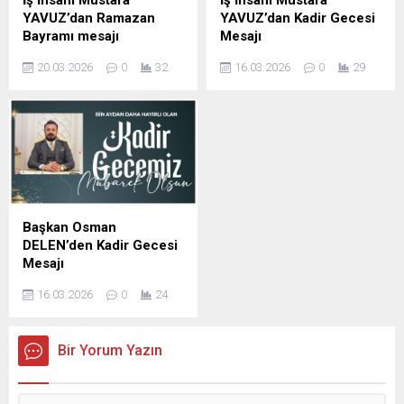
YAVUZ’dan Ramazan
YAVUZ’dan Kadir Gecesi
Bayramı mesajı
Mesajı
Şanlıurfa Eski İl Genel Meclis
Şanlıurfa Eski İl Genel Meclis
20.03.2026
0
32
16.03.2026
0
29
Başkanı ve İş insanı Mustafa
Başkanı ve iş insanı Mustafa
YAVUZ Ramazan Bayramı
YAVUZ Kadir Gecesi
dolayısıyla mesaj yayımladı;
dolayısıyla yayımladığı
İş insanı Mustafa Yavuz
mesajda, Bu mübarek
Mesajında şunları kaydetti,
gecenin birlik, beraberlik ve
Ramazan ayının manevi
kardeşlik duygularını
ikliminde sabır, yardımlaşma
güçlendirmesini temenni
ve dayanışma duygularının
etti. İş İnsanı Mustafa
güçlendiğini belirterek,
Yavuz Mesajında şunları
Başkan Osman
bayramların ise bu güzel
kaydetti; bin aydan daha
DELEN’den Kadir Gecesi
değerlerin toplumun her
hayırlı olduğu müjdelenen
Mesajı
kesimine yayıldığı müstesna
Kadir Gecesi dolayısıyla bir
DELEN GROUP Yönetim
zamanlar olduğunu ifade
mesaj yayımladı. İş İnsanı
16.03.2026
0
24
Kurulu Başkanı ve
etti. ...
Mustafa...
Şanlıurfaspor Asbaşkanı
Osman Delen, mübarek
Bir Yorum Yazın
Kadir Gecesi dolayısıyla bir
mesaj yayımladı. Osman
Delen mesajında, Kadir