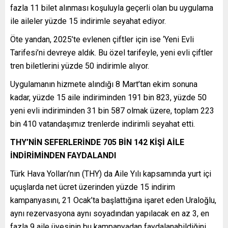
fazla 11 bilet alınması koşuluyla geçerli olan bu uygulama
ile aileler yüzde 15 indirimle seyahat ediyor.
Öte yandan, 2025’te evlenen çiftler için ise ‘Yeni Evli
Tarifesi’ni devreye aldık. Bu özel tarifeyle, yeni evli çiftler
tren biletlerini yüzde 50 indirimle alıyor.
Uygulamanın hizmete alındığı 8 Mart’tan ekim sonuna
kadar, yüzde 15 aile indiriminden 191 bin 823, yüzde 50
yeni evli indiriminden 31 bin 587 olmak üzere, toplam 223
bin 410 vatandaşımız trenlerde indirimli seyahat etti.
THY’NİN SEFERLERİNDE 705 BİN 142 KİŞİ AİLE
İNDİRİMİNDEN FAYDALANDI
Türk Hava Yolları’nın (THY) da Aile Yılı kapsamında yurt içi
uçuşlarda net ücret üzerinden yüzde 15 indirim
kampanyasını, 21 Ocak’ta başlattığına işaret eden Uraloğlu,
aynı rezervasyona aynı soyadından yapılacak en az 3, en
fazla 9 aile üyesinin bu kampanyadan faydalanabildiğini