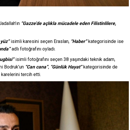
Jadallah’ın
“Gazze’de açlıkla mücadele eden Filistinlilere,
i yüz”
isimli karesini seçen Eraslan,
“Haber”
kategorisinde ise
ında”
adlı fotoğrafını oyladı.
ugbisi”
isimli fotoğrafını seçen 38 yaşındaki teknik adam,
mi Bodruk’un
“Can cana”
,
“Günlük Hayat”
kategorisinde de
 karelerini tercih etti.