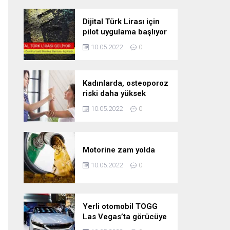
Dijital Türk Lirası için
pilot uygulama başlıyor
10.05.2022
0
Kadınlarda, osteoporoz
riski daha yüksek
10.05.2022
0
Motorine zam yolda
10.05.2022
0
Yerli otomobil TOGG
Las Vegas’ta görücüye
çıktı