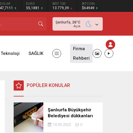
DOLAR
EURO
BIST 100
BITCOIN
47,7111
55,1881
13.779,39
$64949
Şanlıurfa,
26
°C
Açık
Firma
Teknoloji
SAĞLIK
Rehberi
POPÜLER KONULAR
Şanlıurfa Büyükşehir
Belediyesi dükkanları
ihaleye çıkardı!
10.05.2022
0