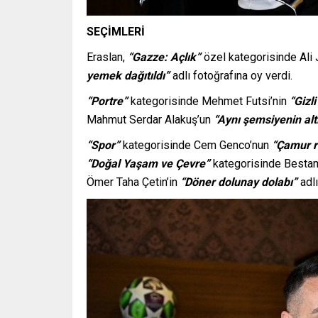
SEÇİMLERİ
Eraslan,
“Gazze: Açlık”
özel kategorisinde Ali 
yemek dağıtıldı”
adlı fotoğrafına oy verdi.
“Portre”
kategorisinde Mehmet Futsi’nin
“Gizl
Mahmut Serdar Alakuş’un
“Aynı şemsiyenin alt
“Spor”
kategorisinde Cem Genco’nun
“Çamur r
“Doğal Yaşam ve Çevre”
kategorisinde Besta
Ömer Taha Çetin’in
“Döner dolunay dolabı”
adlı