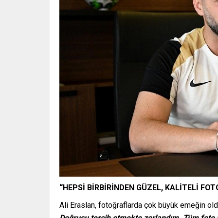
“HEPSİ BİRBİRİNDEN GÜZEL, KALİTELİ FO
Ali Eraslan, fotoğraflarda çok büyük emeğin ol
Doğrusu tercih etmekte zorlandım. Tüm foto 