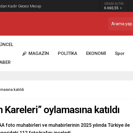
 Dostu” İlber Ortaylı’ya Duygusal Bir Yazıyla Veda
GRAM ALTIN
6.660,55
ÜNCEL
MAGAZİN
POLİTİKA
EKONOMİ
Spor
ABER
lamasına katıldı
ın Kareleri” oylamasına katıldı
A foto muhabirleri ve muhabirlerinin 2025 yılında Türkiye ile
orideki 112 fotoğrafını inceledi.