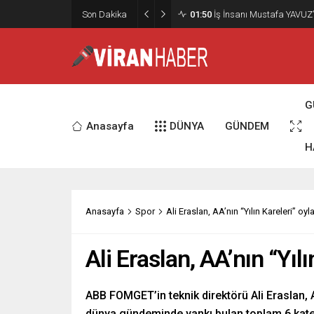
02:15
Murat Bardakçı, “50 Yıllık
Son Dakika
Etti
G
Anasayfa
DÜNYA
GÜNDEM
H
Anasayfa
Spor
Ali Eraslan, AA’nın “Yılın Kareleri” oy
Ali Eraslan, AA’nın “Yıl
ABB FOMGET’in teknik direktörü Ali Eraslan, A
dünya gündeminde yankı bulan toplam 6 kateg