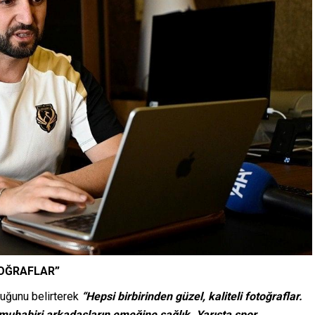
TOĞRAFLAR”
duğunu belirterek
“Hepsi birbirinden güzel, kaliteli fotoğraflar.
muhabiri arkadaşların emeğine sağlık. Yarışta spor