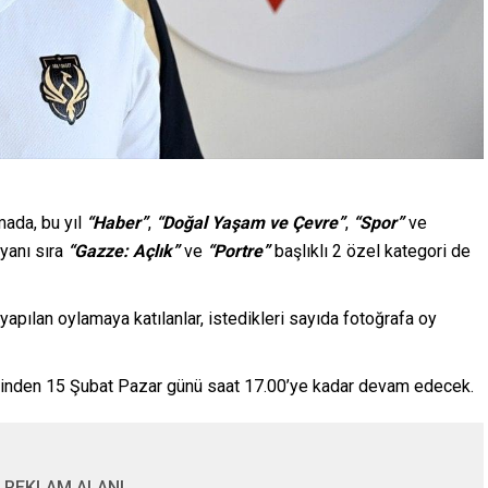
ada, bu yıl
“Haber”
,
“Doğal Yaşam ve Çevre”
,
“Spor”
ve
yanı sıra
“Gazze: Açlık”
ve
“Portre”
başlıklı 2 özel kategori de
yapılan oylamaya katılanlar, istedikleri sayıda fotoğrafa oy
sinden 15 Şubat Pazar günü saat 17.00’ye kadar devam edecek.
REKLAM ALANI