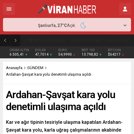
Şanlıurfa,
27
°C
Açık
02:15
Murat Bardakçı, “50 Yıllık Dostu” İlber Ortaylı’ya Duygusal Bir Yazıyla Veda Etti
GRAM ALTIN
DOLAR
EURO
BIST 100
BITCOIN
6.505,41
47,7014
54,9990
13.798,82
$64217
Anasayfa
GÜNDEM
Ardahan-Şavşat kara yolu denetimli ulaşıma açıldı
Ardahan-Şavşat kara yolu
denetimli ulaşıma açıldı
Kar ve ağır tipinin tesiriyle ulaşıma kapatılan Ardahan-
Şavşat kara yolu, karla uğraş çalışmalarının akabinde