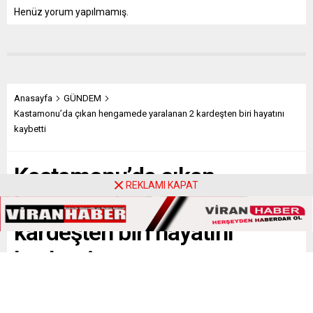
Henüz yorum yapılmamış.
Anasayfa
GÜNDEM
Kastamonu’da çıkan hengamede yaralanan 2 kardeşten biri hayatını
kaybetti
Kastamonu’da çıkan
REKLAMI KAPAT
hengamede yaralanan 2
kardeşten biri hayatını
kaybetti
Kastamonu’da iki küme ortasında çıkan arbedede 2