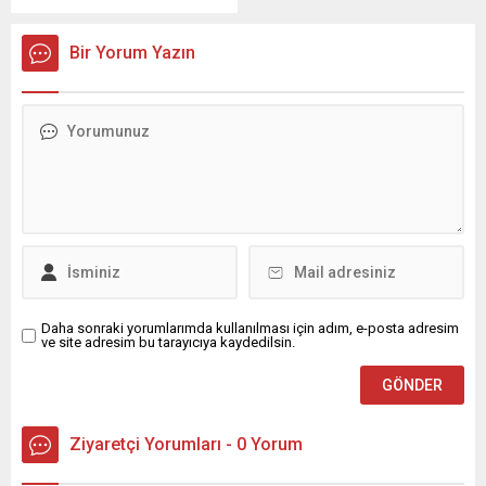
etti. ...
Mustafa...
Şanlıurfaspor Asbaşkanı
Osman Delen, mübarek
Bir Yorum Yazın
Kadir Gecesi dolayısıyla bir
mesaj yayımladı. Osman
Delen mesajında, Kadir
Gecesi’nin İslam âlemi için
büyük bir manevi öneme
sahip olduğunu belirterek,
bu mübarek gecenin birlik,
beraberlik ve kardeşlik
duygularını güçlendirmesi
temennisinde bulundu.
Delen mesajında şu
ifadelere yer...
Daha sonraki yorumlarımda kullanılması için adım, e-posta adresim
ve site adresim bu tarayıcıya kaydedilsin.
Ziyaretçi Yorumları - 0 Yorum