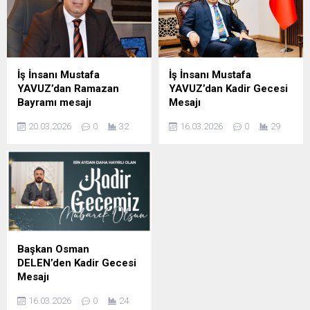
İş İnsanı Mustafa
İş İnsanı Mustafa
YAVUZ’dan Ramazan
YAVUZ’dan Kadir Gecesi
Bayramı mesajı
Mesajı
Şanlıurfa Eski İl Genel Meclis
Şanlıurfa Eski İl Genel Meclis
20.03.2026
0
32
16.03.2026
0
29
Başkanı ve İş insanı Mustafa
Başkanı ve iş insanı Mustafa
YAVUZ Ramazan Bayramı
YAVUZ Kadir Gecesi
dolayısıyla mesaj yayımladı;
dolayısıyla yayımladığı
İş insanı Mustafa Yavuz
mesajda, Bu mübarek
Mesajında şunları kaydetti,
gecenin birlik, beraberlik ve
Ramazan ayının manevi
kardeşlik duygularını
ikliminde sabır, yardımlaşma
güçlendirmesini temenni
ve dayanışma duygularının
etti. İş İnsanı Mustafa
güçlendiğini belirterek,
Yavuz Mesajında şunları
Başkan Osman
bayramların ise bu güzel
kaydetti; bin aydan daha
DELEN’den Kadir Gecesi
değerlerin toplumun her
hayırlı olduğu müjdelenen
Mesajı
kesimine yayıldığı müstesna
Kadir Gecesi dolayısıyla bir
DELEN GROUP Yönetim
zamanlar olduğunu ifade
mesaj yayımladı. İş İnsanı
16.03.2026
0
24
Kurulu Başkanı ve