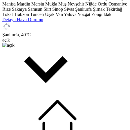
Manisa
Mardin
Mersin
Muğla
Muş
Nevşehir
Niğde
Ordu
Osmaniye
Rize
Sakarya
Samsun
Siirt
Sinop
Sivas
Şanlıurfa
Şırnak
Tekirdağ
Tokat
Trabzon
Tunceli
Uşak
Van
Yalova
Yozgat
Zonguldak
Detaylı Hava Durumu
Şanlıurfa,
40
°C
açık