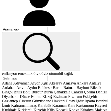
enflasyon
emeklilik
ötv
döviz
otomobil
sağlık
Adana
Adıyaman
Afyon
Ağrı
Aksaray
Amasya
Ankara
Antalya
Ardahan
Artvin
Aydın
Balıkesir
Bartın
Batman
Bayburt
Bilecik
Bingöl
Bitlis
Bolu
Burdur
Bursa
Çanakkale
Çankırı
Çorum
Denizli
Diyarbakır
Düzce
Edirne
Elazığ
Erzincan
Erzurum
Eskişehir
Gaziantep
Giresun
Gümüşhane
Hakkari
Hatay
Iğdır
Isparta
İstanbul
İzmir
Kahramanmaraş
Karabük
Karaman
Kars
Kastamonu
Kayseri
Kırıkkale
Kırklareli
Kırşehir
Kilis
Kocaeli
Konya
Kütahya
Malatya