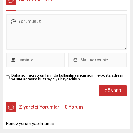
Kadir Gecesi dolayısıyla bir
mesaj yayımladı. Osman
Delen mesajında, Kadir
Gecesi’nin İslam âlemi için
büyük bir manevi öneme
sahip olduğunu belirterek,
bu mübarek gecenin birlik,
beraberlik ve kardeşlik
duygularını güçlendirmesi
temennisinde bulundu.
Delen mesajında şu
ifadelere yer...
Daha sonraki yorumlarımda kullanılması için adım, e-posta adresim
ve site adresim bu tarayıcıya kaydedilsin.
Ziyaretçi Yorumları - 0 Yorum
Henüz yorum yapılmamış.