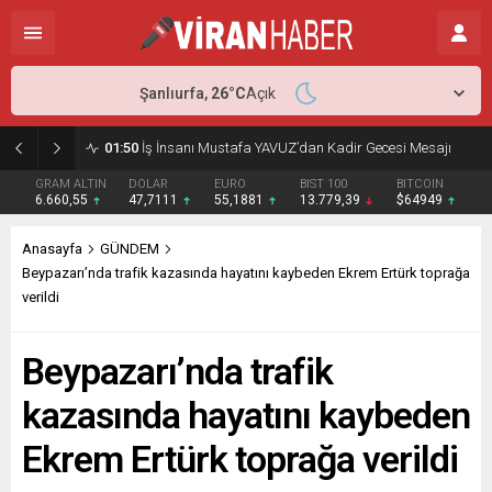
Şanlıurfa,
26
°C
Açık
01:50
İş İnsanı Mustafa YAVUZ’dan Kadir Gecesi Mesajı
GRAM ALTIN
DOLAR
EURO
BIST 100
BITCOIN
6.660,55
47,7111
55,1881
13.779,39
$64949
Anasayfa
GÜNDEM
Beypazarı’nda trafik kazasında hayatını kaybeden Ekrem Ertürk toprağa
verildi
Beypazarı’nda trafik
kazasında hayatını kaybeden
Ekrem Ertürk toprağa verildi