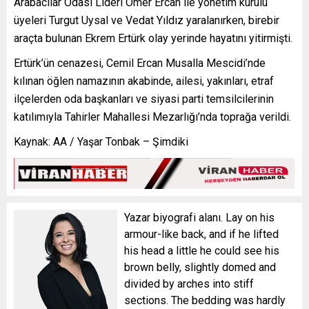
Arabacılar Odası Lideri Ömer Ercan ile yönetim kurulu
üyeleri Turgut Uysal ve Vedat Yıldız yaralanırken, birebir
araçta bulunan Ekrem Ertürk olay yerinde hayatını yitirmişti.
Ertürk’ün cenazesi, Cemil Ercan Musalla Mescidi’nde
kılınan öğlen namazının akabinde, ailesi, yakınları, etraf
ilçelerden oda başkanları ve siyasi parti temsilcilerinin
katılımıyla Tahirler Mahallesi Mezarlığı’nda toprağa verildi.
Kaynak: AA / Yaşar Tonbak – Şimdiki
Yazar biyografi alanı. Lay on his
armour-like back, and if he lifted
his head a little he could see his
brown belly, slightly domed and
divided by arches into stiff
sections. The bedding was hardly