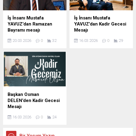
İş İnsanı Mustafa
İş İnsanı Mustafa
YAVUZ’dan Ramazan
YAVUZ’dan Kadir Gecesi
Bayramı mesajı
Mesajı
Şanlıurfa Eski İl Genel Meclis
Şanlıurfa Eski İl Genel Meclis
20.03.2026
0
32
16.03.2026
0
29
Başkanı ve İş insanı Mustafa
Başkanı ve iş insanı Mustafa
YAVUZ Ramazan Bayramı
YAVUZ Kadir Gecesi
dolayısıyla mesaj yayımladı;
dolayısıyla yayımladığı
İş insanı Mustafa Yavuz
mesajda, Bu mübarek
Mesajında şunları kaydetti,
gecenin birlik, beraberlik ve
Ramazan ayının manevi
kardeşlik duygularını
ikliminde sabır, yardımlaşma
güçlendirmesini temenni
ve dayanışma duygularının
etti. İş İnsanı Mustafa
güçlendiğini belirterek,
Yavuz Mesajında şunları
Başkan Osman
bayramların ise bu güzel
kaydetti; bin aydan daha
DELEN’den Kadir Gecesi
değerlerin toplumun her
hayırlı olduğu müjdelenen
Mesajı
kesimine yayıldığı müstesna
Kadir Gecesi dolayısıyla bir
DELEN GROUP Yönetim
zamanlar olduğunu ifade
mesaj yayımladı. İş İnsanı
16.03.2026
0
24
Kurulu Başkanı ve
etti. ...
Mustafa...
Şanlıurfaspor Asbaşkanı
Osman Delen, mübarek
Bir Yorum Yazın