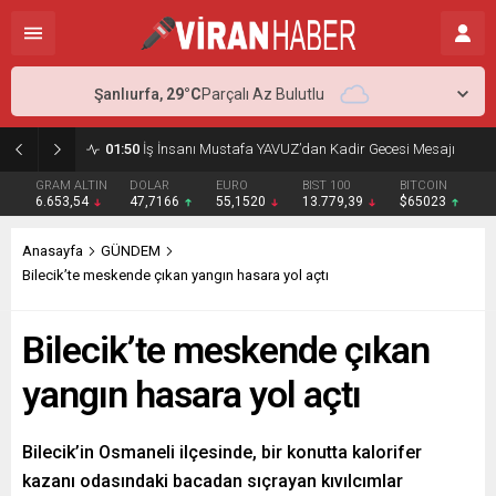
Şanlıurfa,
29
°C
Parçalı Az Bulutlu
01:50
İş İnsanı Mustafa YAVUZ’dan Kadir Gecesi Mesajı
GRAM ALTIN
DOLAR
EURO
BIST 100
BITCOIN
6.653,54
47,7166
55,1520
13.779,39
$65023
Anasayfa
GÜNDEM
Bilecik’te meskende çıkan yangın hasara yol açtı
Bilecik’te meskende çıkan
yangın hasara yol açtı
Bilecik’in Osmaneli ilçesinde, bir konutta kalorifer
kazanı odasındaki bacadan sıçrayan kıvılcımlar