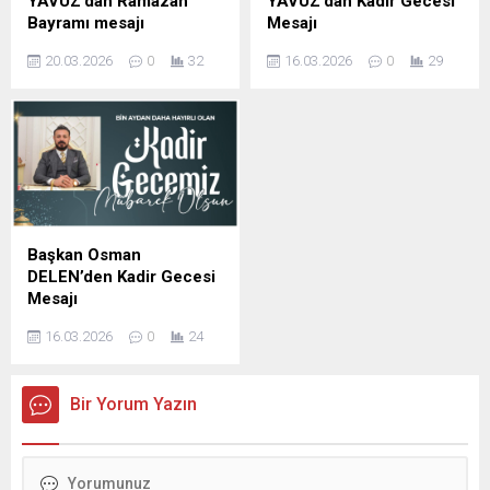
YAVUZ’dan Ramazan
YAVUZ’dan Kadir Gecesi
Bayramı mesajı
Mesajı
Şanlıurfa Eski İl Genel Meclis
Şanlıurfa Eski İl Genel Meclis
20.03.2026
0
32
16.03.2026
0
29
Başkanı ve İş insanı Mustafa
Başkanı ve iş insanı Mustafa
YAVUZ Ramazan Bayramı
YAVUZ Kadir Gecesi
dolayısıyla mesaj yayımladı;
dolayısıyla yayımladığı
İş insanı Mustafa Yavuz
mesajda, Bu mübarek
Mesajında şunları kaydetti,
gecenin birlik, beraberlik ve
Ramazan ayının manevi
kardeşlik duygularını
ikliminde sabır, yardımlaşma
güçlendirmesini temenni
ve dayanışma duygularının
etti. İş İnsanı Mustafa
güçlendiğini belirterek,
Yavuz Mesajında şunları
Başkan Osman
bayramların ise bu güzel
kaydetti; bin aydan daha
DELEN’den Kadir Gecesi
değerlerin toplumun her
hayırlı olduğu müjdelenen
Mesajı
kesimine yayıldığı müstesna
Kadir Gecesi dolayısıyla bir
DELEN GROUP Yönetim
zamanlar olduğunu ifade
mesaj yayımladı. İş İnsanı
16.03.2026
0
24
Kurulu Başkanı ve
etti. ...
Mustafa...
Şanlıurfaspor Asbaşkanı
Osman Delen, mübarek
Bir Yorum Yazın
Kadir Gecesi dolayısıyla bir
mesaj yayımladı. Osman
Delen mesajında, Kadir
Gecesi’nin İslam âlemi için