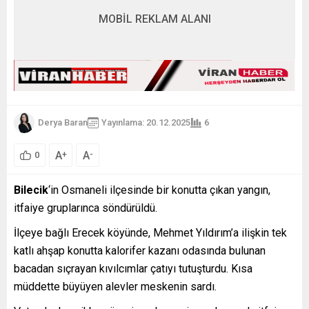
MOBİL REKLAM ALANI
Derya Baran
Yayınlama: 20.12.2025
6
A
A
+
-
0
Bilecik
‘in Osmaneli ilçesinde bir konutta çıkan yangın,
itfaiye gruplarınca söndürüldü.
İlçeye bağlı Erecek köyünde, Mehmet Yıldırım’a ilişkin tek
katlı ahşap konutta kalorifer kazanı odasında bulunan
bacadan sıçrayan kıvılcımlar çatıyı tutuşturdu. Kısa
müddette büyüyen alevler meskenin sardı.