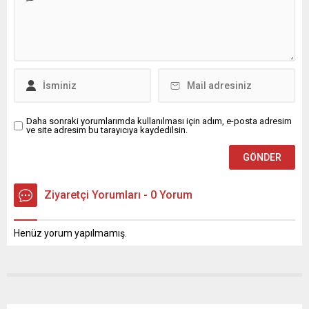
büyük bir manevi öneme
sahip olduğunu belirterek,
bu mübarek gecenin birlik,
beraberlik ve kardeşlik
duygularını güçlendirmesi
temennisinde bulundu.
Delen mesajında şu
ifadelere yer...
Daha sonraki yorumlarımda kullanılması için adım, e-posta adresim
ve site adresim bu tarayıcıya kaydedilsin.
Ziyaretçi Yorumları - 0 Yorum
Henüz yorum yapılmamış.