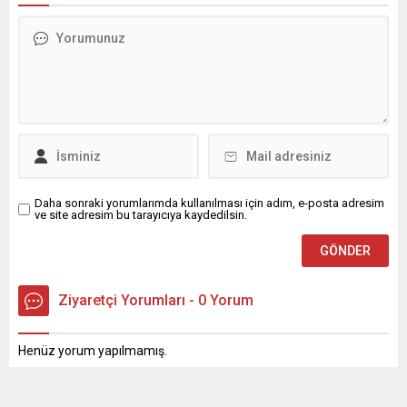
Delen mesajında, Kadir
Gecesi’nin İslam âlemi için
büyük bir manevi öneme
sahip olduğunu belirterek,
bu mübarek gecenin birlik,
beraberlik ve kardeşlik
duygularını güçlendirmesi
temennisinde bulundu.
Delen mesajında şu
ifadelere yer...
Daha sonraki yorumlarımda kullanılması için adım, e-posta adresim
ve site adresim bu tarayıcıya kaydedilsin.
Ziyaretçi Yorumları - 0 Yorum
Henüz yorum yapılmamış.