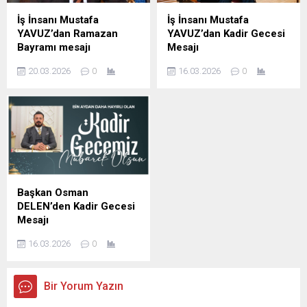
İş İnsanı Mustafa
İş İnsanı Mustafa
YAVUZ’dan Ramazan
YAVUZ’dan Kadir Gecesi
Bayramı mesajı
Mesajı
Şanlıurfa Eski İl Genel Meclis
Şanlıurfa Eski İl Genel Meclis
20.03.2026
0
16.03.2026
0
Başkanı ve İş insanı Mustafa
Başkanı ve iş insanı Mustafa
YAVUZ Ramazan Bayramı
YAVUZ Kadir Gecesi
dolayısıyla mesaj yayımladı;
dolayısıyla yayımladığı
İş insanı Mustafa Yavuz
mesajda, Bu mübarek
Mesajında şunları kaydetti,
gecenin birlik, beraberlik ve
Ramazan ayının manevi
kardeşlik duygularını
ikliminde sabır, yardımlaşma
güçlendirmesini temenni
ve dayanışma duygularının
etti. İş İnsanı Mustafa
güçlendiğini belirterek,
Yavuz Mesajında şunları
Başkan Osman
bayramların ise bu güzel
kaydetti; bin aydan daha
DELEN’den Kadir Gecesi
değerlerin toplumun her
hayırlı olduğu müjdelenen
Mesajı
kesimine yayıldığı müstesna
Kadir Gecesi dolayısıyla bir
DELEN GROUP Yönetim
zamanlar olduğunu ifade
mesaj yayımladı. İş İnsanı
16.03.2026
0
Kurulu Başkanı ve
etti. ...
Mustafa...
Şanlıurfaspor Asbaşkanı
Osman Delen, mübarek
Bir Yorum Yazın
Kadir Gecesi dolayısıyla bir
mesaj yayımladı. Osman