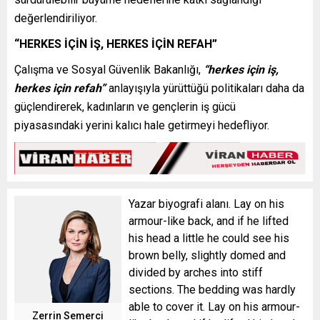
değerlendiriliyor.
“HERKES İÇİN İŞ, HERKES İÇİN REFAH”
Çalışma ve Sosyal Güvenlik Bakanlığı,
“herkes için iş,
herkes için refah”
anlayışıyla yürüttüğü politikaları daha da
güçlendirerek, kadınların ve gençlerin iş gücü
piyasasındaki yerini kalıcı hale getirmeyi hedefliyor.
Yazar biyografi alanı. Lay on his
armour-like back, and if he lifted
his head a little he could see his
brown belly, slightly domed and
divided by arches into stiff
sections. The bedding was hardly
able to cover it. Lay on his armour-
Zerrin Semerci