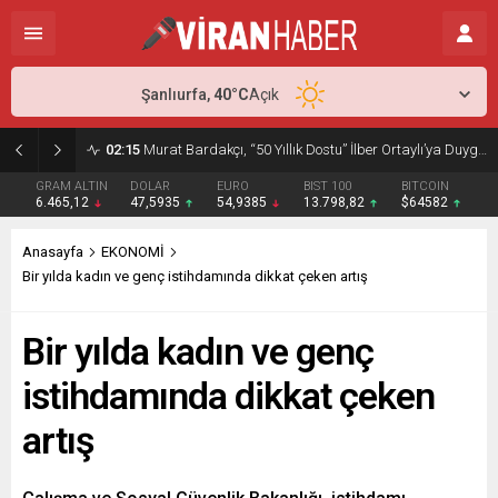
Şanlıurfa,
40
°C
Açık
02:15
Murat Bardakçı, “50 Yıllık Dostu” İlber Ortaylı’ya Duygusal Bir Yazıyla Veda Etti
GRAM ALTIN
DOLAR
EURO
BIST 100
BITCOIN
6.465,12
47,5935
54,9385
13.798,82
$64582
Anasayfa
EKONOMİ
Bir yılda kadın ve genç istihdamında dikkat çeken artış
Bir yılda kadın ve genç
istihdamında dikkat çeken
artış