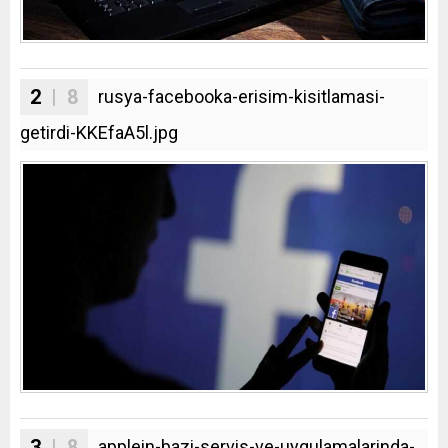
2
| 8
rusya-facebooka-erisim-kisitlamasi-
getirdi-KKEfaA5l.jpg
3
| 8
applein-bazi-servis-ve-uygulamalarinda-