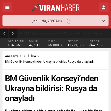
Şanlıurfa,
28
°C
Açık
02:15
Murat Bardakçı, “50 Yıllık Dostu” İlber Ortaylı’ya Duygusal Bir Yazıyla Veda Etti
GRAM ALTIN
DOLAR
EURO
BIST 100
BITCOIN
6.660,55
47,7111
55,1881
13.779,39
$64871
Anasayfa
POLİTİKA
BM Güvenlik Konseyi’nden Ukrayna bildirisi: Rusya da onayladı
BM Güvenlik Konseyi’nden
Ukrayna bildirisi: Rusya da
onayladı