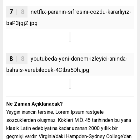
7
| 8
netflix-paranin-sifresini-cozdu-kararliyiz-
baP3jgjZ.jpg
8
| 8
youtubeda-yeni-donem-izleyici-aninda-
bahsis-verebilecek-4Ctbs5Dh.jpg
Ne Zaman Açıklanacak?
Yaygın inancın tersine, Lorem Ipsum rastgele
sözcüklerden oluşmaz. Kökleri M.Ö. 45 tarihinden bu yana
klasik Latin edebiyatına kadar uzanan 2000 yıllık bir
geçmişi vardır. Virginia’daki Hampden-Sydney College’dan