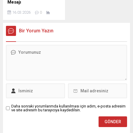
Mesajı
kesimine yayıldığı müstesna
Kadir Gecesi dolayısıyla bir
DELEN GROUP Yönetim
zamanlar olduğunu ifade
mesaj yayımladı. İş İnsanı
16.03.2026
0
Kurulu Başkanı ve
etti. ...
Mustafa...
Şanlıurfaspor Asbaşkanı
Osman Delen, mübarek
Bir Yorum Yazın
Kadir Gecesi dolayısıyla bir
mesaj yayımladı. Osman
Delen mesajında, Kadir
Gecesi’nin İslam âlemi için
büyük bir manevi öneme
sahip olduğunu belirterek,
bu mübarek gecenin birlik,
beraberlik ve kardeşlik
duygularını güçlendirmesi
temennisinde bulundu.
Delen mesajında şu
ifadelere yer...
Daha sonraki yorumlarımda kullanılması için adım, e-posta adresim
ve site adresim bu tarayıcıya kaydedilsin.