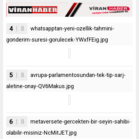
4
| 8
whatsapptan-yeni-ozellik-tahmini-
gonderim-suresi-gorulecek-YWxfFEig.jpg
5
| 8
avrupa-parlamentosundan-tek-tip-sarj-
aletine-onay-QV6Makus.jpg
6
| 8
metaversete-gercekten-bir-seyin-sahibi-
olabilir-misiniz-NcMitJET.jpg