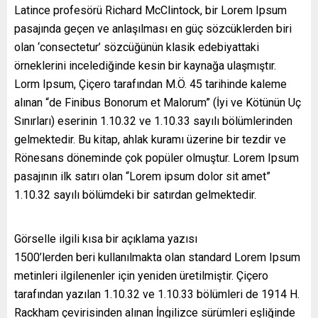
Latince profesörü Richard McClintock, bir Lorem Ipsum
pasajında geçen ve anlaşılması en güç sözcüklerden biri
olan ‘consectetur’ sözcüğünün klasik edebiyattaki
örneklerini incelediğinde kesin bir kaynağa ulaşmıştır.
Lorm Ipsum, Çiçero tarafından M.Ö. 45 tarihinde kaleme
alınan “de Finibus Bonorum et Malorum” (İyi ve Kötünün Uç
Sınırları) eserinin 1.10.32 ve 1.10.33 sayılı bölümlerinden
gelmektedir. Bu kitap, ahlak kuramı üzerine bir tezdir ve
Rönesans döneminde çok popüler olmuştur. Lorem Ipsum
pasajının ilk satırı olan “Lorem ipsum dolor sit amet”
1.10.32 sayılı bölümdeki bir satırdan gelmektedir.
Görselle ilgili kısa bir açıklama yazısı
1500’lerden beri kullanılmakta olan standard Lorem Ipsum
metinleri ilgilenenler için yeniden üretilmiştir. Çiçero
tarafından yazılan 1.10.32 ve 1.10.33 bölümleri de 1914 H.
Rackham çevirisinden alınan İngilizce sürümleri eşliğinde