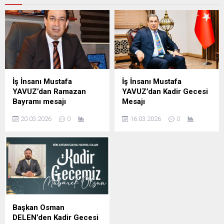
İş İnsanı Mustafa
İş İnsanı Mustafa
YAVUZ’dan Ramazan
YAVUZ’dan Kadir Gecesi
Bayramı mesajı
Mesajı
Şanlıurfa Eski İl Genel Meclis
Şanlıurfa Eski İl Genel Meclis
20.03.2026
0
16.03.2026
0
Başkanı ve İş insanı Mustafa
Başkanı ve iş insanı Mustafa
YAVUZ Ramazan Bayramı
YAVUZ Kadir Gecesi
dolayısıyla mesaj yayımladı;
dolayısıyla yayımladığı
İş insanı Mustafa Yavuz
mesajda, Bu mübarek
Mesajında şunları kaydetti,
gecenin birlik, beraberlik ve
Ramazan ayının manevi
kardeşlik duygularını
ikliminde sabır, yardımlaşma
güçlendirmesini temenni
ve dayanışma duygularının
etti. İş İnsanı Mustafa
güçlendiğini belirterek,
Yavuz Mesajında şunları
Başkan Osman
bayramların ise bu güzel
kaydetti; bin aydan daha
DELEN’den Kadir Gecesi
değerlerin toplumun her
hayırlı olduğu müjdelenen