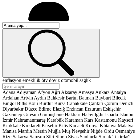
enflasyon
emeklilik
ötv
döviz
otomobil
sağlık
Adana
Adıyaman
Afyon
Ağrı
Aksaray
Amasya
Ankara
Antalya
Ardahan
Artvin
Aydın
Balıkesir
Bartın
Batman
Bayburt
Bilecik
Bingöl
Bitlis
Bolu
Burdur
Bursa
Çanakkale
Çankırı
Çorum
Denizli
Diyarbakır
Düzce
Edirne
Elazığ
Erzincan
Erzurum
Eskişehir
Gaziantep
Giresun
Gümüşhane
Hakkari
Hatay
Iğdır
Isparta
İstanbul
İzmir
Kahramanmaraş
Karabük
Karaman
Kars
Kastamonu
Kayseri
Kırıkkale
Kırklareli
Kırşehir
Kilis
Kocaeli
Konya
Kütahya
Malatya
Manisa
Mardin
Mersin
Muğla
Muş
Nevşehir
Niğde
Ordu
Osmaniye
Rize
Sakarya
Samsun
Siirt
Sinop
Sivas
Şanlıurfa
Şırnak
Tekirdağ