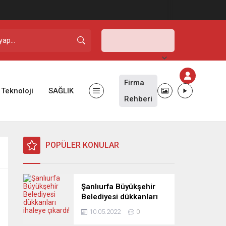
Şanlıurfa,
28
°C
Açık
Firma
Teknoloji
SAĞLIK
Rehberi
POPÜLER KONULAR
Şanlıurfa Büyükşehir
Belediyesi dükkanları
ihaleye çıkardı!
10.05.2022
0