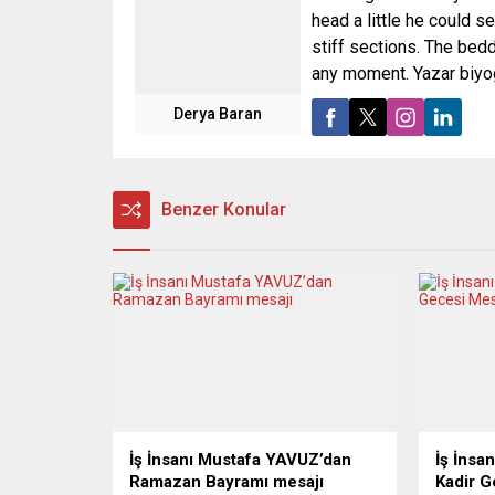
head a little he could s
stiff sections. The bed
any moment. Yazar biyog
Derya Baran
Benzer Konular
İş İnsanı Mustafa YAVUZ’dan
İş İnsa
Ramazan Bayramı mesajı
Kadir G