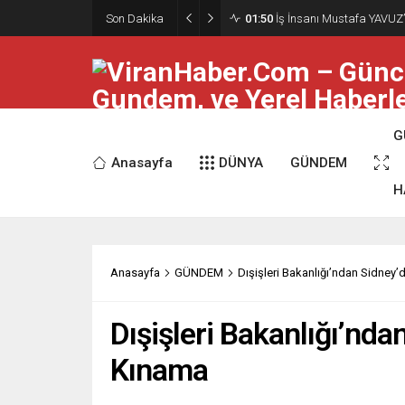
Son Dakika
01:50
İş İnsanı Mustafa YAVUZ’
G
Anasayfa
DÜNYA
GÜNDEM
H
Anasayfa
GÜNDEM
Dışişleri Bakanlığı’ndan Sidney’
Dışişleri Bakanlığı’nda
Kınama