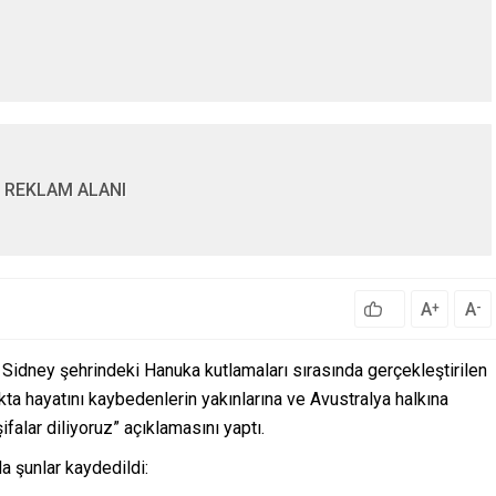
REKLAM ALANI
A
A
+
-
ın Sidney şehrindeki Hanuka kutlamaları sırasında gerçekleştirilen
akta hayatını kaybedenlerin yakınlarına ve Avustralya halkına
şifalar diliyoruz” açıklamasını yaptı.
da şunlar kaydedildi: