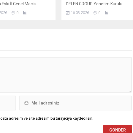
 Eski İl Genel Meclis
DELEN GROUP Yönetim Kurulu
ve iş insanı Mustafa YAVUZ
Başkanı ve Şanlıurfaspor Asbaşkanı
2026
0
16.03.2026
0
cesi dolayısıyla yayımladığı
Osman Delen, mübarek Kadir
 Bu mübarek gecenin birlik,
Gecesi dolayısıyla bir mesaj
ik ve kardeşlik duygularını
yayımladı. Osman Delen mesajında,
rmesini temenni etti. İş
Kadir Gecesi’nin İslam âlemi için
Mustafa Yavuz Mesajında
büyük bir manevi öneme sahip
kaydetti; bin aydan daha
olduğunu belirterek, bu mübarek
olduğu müjdelenen Kadir
gecenin birlik, beraberlik ve
olayısıyla bir mesaj
kardeşlik duygularını güçlendirmesi
. İş İnsanı Mustafa...
temennisinde bulundu. Delen
mesajında şu ifadelere yer...
osta adresim ve site adresim bu tarayıcıya kaydedilsin.