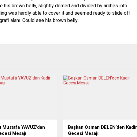
ee his brown belly, slightly domed and divided by arches into
ding was hardly able to cover it and seemed ready to slide off
rafi alanı. Could see his brown belly.
nı Mustafa YAVUZ’dan
Başkan Osman DELEN’den Kadi
ecesi Mesajı
Gecesi Mesajı