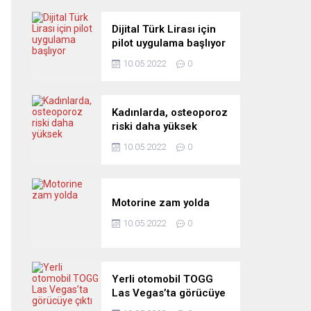
Dijital Türk Lirası için
pilot uygulama başlıyor
10.05.2022
0
Kadınlarda, osteoporoz
riski daha yüksek
10.05.2022
0
Motorine zam yolda
10.05.2022
0
Yerli otomobil TOGG
Las Vegas’ta görücüye
çıktı