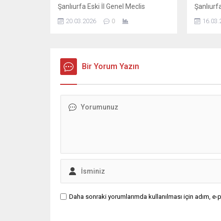
Şanlıurfa Eski İl Genel Meclis
Şanlıurfa
Başkanı ve İş insanı Mustafa YAVUZ
Başkanı 
20.03.2026
0
16.03.
Ramazan Bayramı dolayısıyla
Kadir Ge
mesaj yayımladı; İş insanı Mustafa
mesajda,
Yavuz Mesajında şunları kaydetti,
beraberl
Ramazan ayının manevi ikliminde
güçlendi
sabır, yardımlaşma ve dayanışma
Bir Yorum Yazın
İnsanı 
duygularının güçlendiğini belirterek,
şunları 
bayramların ise bu güzel değerlerin
hayırlı 
toplumun her kesimine yayıldığı
Gecesi d
müstesna zamanlar olduğunu ifade
yayımladı
etti. ...
Daha sonraki yorumlarımda kullanılması için adım, e-p