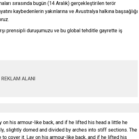
ları sırasında bugün (14 Aralık) gerçekleştirilen terör
ayatını kaybedenlerin yakınlarına ve Avustralya halkına başsağlığı
oruz.
arşı prensipli duruşumuzu ve bu global tehditle gayrette iş
REKLAM ALANI
y on his armour-like back, and if he lifted his head a little he
y, slightly domed and divided by arches into stiff sections. The
to cover it. Lay on his armour-like back, and if he lifted his