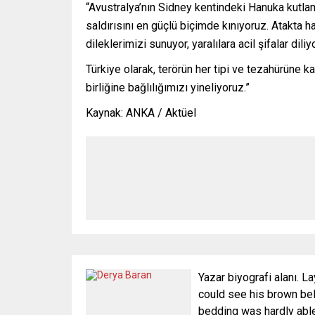
“Avustralya’nın Sidney kentindeki Hanuka kutlama
saldırısını en güçlü biçimde kınıyoruz. Atakta h
dileklerimizi sunuyor, yaralılara acil şifalar diliy
Türkiye olarak, terörün her tipi ve tezahürüne k
birliğine bağlılığımızı yineliyoruz.”
Kaynak: ANKA / Aktüel
Yazar biyografi alanı. La
could see his brown bell
bedding was hardly able 