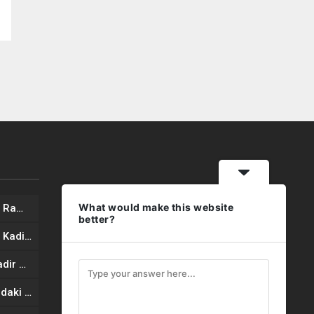
What would make this website
İş İnsanı Mustafa YAVUZ’dan Ramazan Bayramı mesajı
better?
İş İnsanı Mustafa YAVUZ’dan Kadir Gecesi Mesajı
Başkan Osman DELEN’den Kadir Gecesi Mesajı
Şanlıurfa’da vahşet: 16 yaşındaki genç, 8 yaşındaki çocuğu öldüresiye dövdü