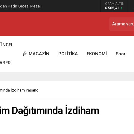
 Dostu” İlber Ortaylı’ya Duygusal Bir Yazıyla Veda
GRAM ALTIN
6.505,41
ÜNCEL
MAGAZİN
POLİTİKA
EKONOMİ
Spor
ABER
tımında İzdiham Yaşandı
nim Dağıtımında İzdiham