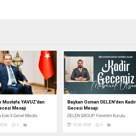
nı Mustafa YAVUZ’dan
Başkan Osman DELEN’den Kadi
ecesi Mesajı
Gecesi Mesajı
 Eski İl Genel Meclis
DELEN GROUP Yönetim Kurulu
ve iş insanı Mustafa YAVUZ
Başkanı ve Şanlıurfaspor Asbaşkanı
2026
0
16.03.2026
0
cesi dolayısıyla yayımladığı
Osman Delen, mübarek Kadir
 Bu mübarek gecenin birlik,
Gecesi dolayısıyla bir mesaj