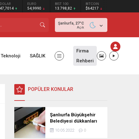
DOLAR
EURO
BIST 100
BITCOIN
47,7014
54,9990
13.798,82
$64217
Şanlıurfa,
27
°C
Açık
Firma
Teknoloji
SAĞLIK
Rehberi
POPÜLER KONULAR
Şanlıurfa Büyükşehir
Belediyesi dükkanları
ihaleye çıkardı!
10.05.2022
0