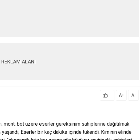
REKLAM ALANI
A
A
+
-
n, mont, bot üzere eserler gereksinim sahiplerine dağıtılmak
m yaşandı, Eserler bir kaç dakika içinde tükendi. Kiminin elinde