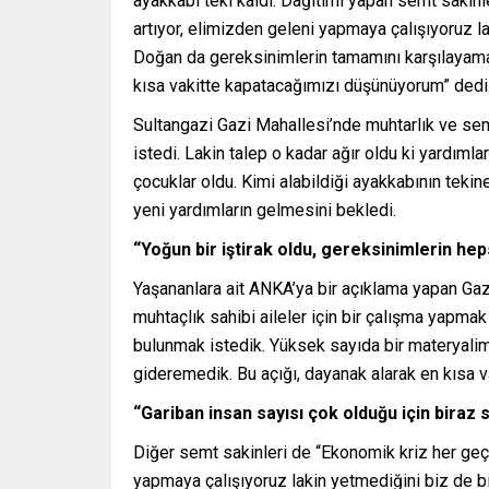
ayakkabı teki kaldı. Dağıtımı yapan semt sakinl
artıyor, elimizden geleni yapmaya çalışıyoruz l
Doğan da gereksinimlerin tamamını karşılayamaman
kısa vakitte kapatacağımızı düşünüyorum” dedi
Sultangazi Gazi Mahallesi’nde muhtarlık ve semt
istedi. Lakin talep o kadar ağır oldu ki yardımla
çocuklar oldu. Kimi alabildiği ayakkabının tekin
yeni yardımların gelmesini bekledi.
“Yoğun bir iştirak oldu, gereksinimlerin he
Yaşananlara ait ANKA’ya bir açıklama yapan G
muhtaçlık sahibi aileler için bir çalışma yapmak
bulunmak istedik. Yüksek sayıda bir materyalimiz
gideremedik. Bu açığı, dayanak alarak en kısa 
“Gariban insan sayısı çok olduğu için biraz 
Diğer semt sakinleri de “Ekonomik kriz her geçe
yapmaya çalışıyoruz lakin yetmediğini biz de bi