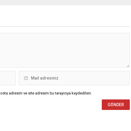
ik ve kardeşlik duygularını
yayımladı. Osman Delen mesajında,
rmesini temenni etti. İş
Kadir Gecesi’nin İslam âlemi için
Mustafa Yavuz Mesajında
büyük bir manevi öneme sahip
kaydetti; bin aydan daha
olduğunu belirterek, bu mübarek
olduğu müjdelenen Kadir
gecenin birlik, beraberlik ve
olayısıyla bir mesaj
kardeşlik duygularını güçlendirmesi
. İş İnsanı Mustafa...
temennisinde bulundu. Delen
mesajında şu ifadelere yer...
osta adresim ve site adresim bu tarayıcıya kaydedilsin.