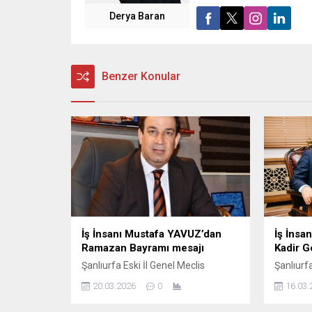
Derya Baran
Benzer Konular
İş İnsanı Mustafa YAVUZ’dan
İş İnsa
Ramazan Bayramı mesajı
Kadir G
Şanlıurfa Eski İl Genel Meclis
Şanlıurfa
Başkanı ve İş insanı Mustafa YAVUZ
Başkanı 
20.03.2026
0
16.03.
Ramazan Bayramı dolayısıyla
Kadir Ge
mesaj yayımladı; İş insanı Mustafa
mesajda,