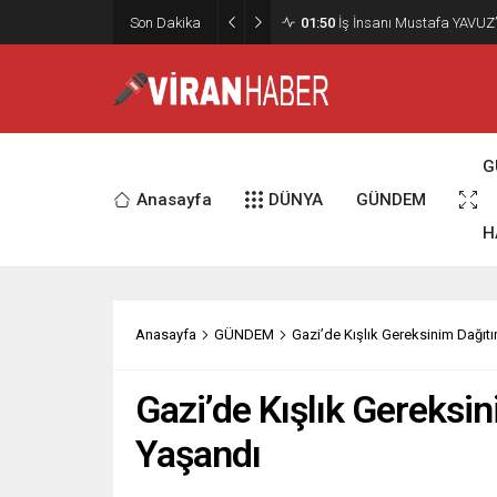
02:15
Murat Bardakçı, “50 Yıllık
Son Dakika
Etti
G
Anasayfa
DÜNYA
GÜNDEM
H
Anasayfa
GÜNDEM
Gazi’de Kışlık Gereksinim Dağı
Gazi’de Kışlık Gereksi
Yaşandı