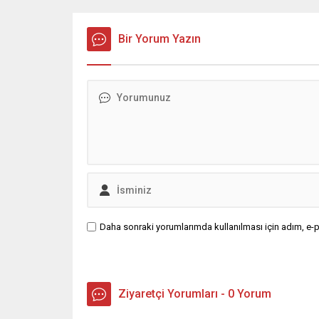
Yavuz Mesajında şunları kaydetti,
beraberl
Ramazan ayının manevi ikliminde
güçlendi
sabır, yardımlaşma ve dayanışma
Bir Yorum Yazın
İnsanı 
duygularının güçlendiğini belirterek,
şunları 
bayramların ise bu güzel değerlerin
hayırlı 
toplumun her kesimine yayıldığı
Gecesi d
müstesna zamanlar olduğunu ifade
yayımladı
etti. ...
Daha sonraki yorumlarımda kullanılması için adım, e-p
Ziyaretçi Yorumları - 0 Yorum