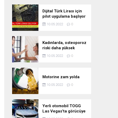
Dijital Türk Lirası için
pilot uygulama başlıyor
10.05.2022
0
Kadınlarda, osteoporoz
riski daha yüksek
10.05.2022
0
Motorine zam yolda
10.05.2022
0
Yerli otomobil TOGG
Las Vegas’ta görücüye
çıktı