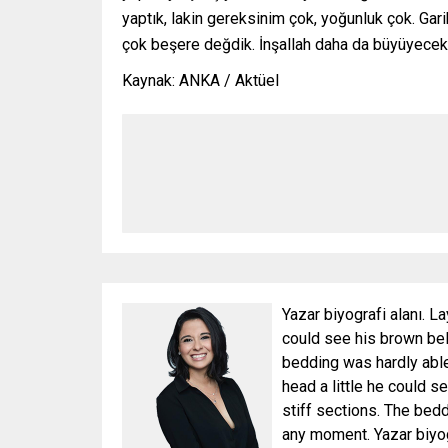
yaptık, lakin gereksinim çok, yoğunluk çok. Gari
çok beşere değdik. İnşallah daha da büyüyecek
Kaynak: ANKA / Aktüel
Yazar biyografi alanı. La
could see his brown bell
bedding was hardly able 
head a little he could s
stiff sections. The bed
any moment. Yazar biyog