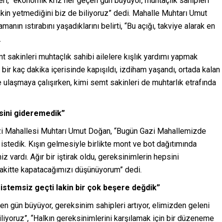
eri, “ekonomik kriz her geçen gün büyüyor, muhtaçlık sahipleri
akin yetmediğini biz de biliyoruz” dedi. Mahalle Muhtarı Umut
ın ıstırabını yaşadıklarını belirti, “Bu açığı, takviye alarak en
.
 sakinleri muhtaçlık sahibi ailelere kışlık yardımı yapmak
r bir kaç dakika içerisinde kapışıldı, izdiham yaşandı, ortada kalan
e ulaşmaya çalışırken, kimi semt sakinleri de muhtarlık etrafında
psini gideremedik”
azi Mahallesi Muhtarı Umut Doğan, “Bugün Gazi Mahallemizde
 istedik. Kışın gelmesiyle birlikte mont ve bot dağıtımında
 vardı. Ağır bir iştirak oldu, gereksinimlerin hepsini
vakitte kapatacağımızı düşünüyorum” dedi.
sistemsiz geçti lakin bir çok beşere değdik”
n gün büyüyor, gereksinim sahipleri artıyor, elimizden geleni
liyoruz”, “Halkın gereksinimlerini karşılamak için bir düzeneme