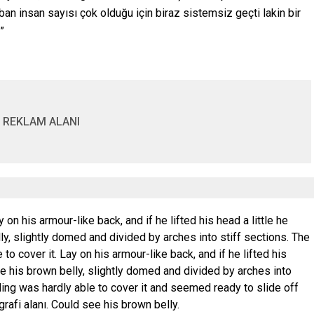
ban insan sayısı çok olduğu için biraz sistemsiz geçti lakin bir
”
REKLAM ALANI
y on his armour-like back, and if he lifted his head a little he
y, slightly domed and divided by arches into stiff sections. The
to cover it. Lay on his armour-like back, and if he lifted his
ee his brown belly, slightly domed and divided by arches into
ding was hardly able to cover it and seemed ready to slide off
rafi alanı. Could see his brown belly.