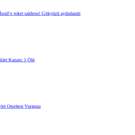
srail’e roket saldırısı! Gökyüzü aydınlandı
klet Kazası: 1 Ölü
et Otoritesi Vurgusu