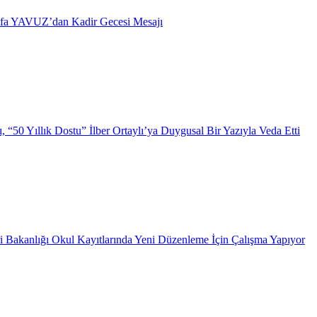
afa YAVUZ’dan Kadir Gecesi Mesajı
 “50 Yıllık Dostu” İlber Ortaylı’ya Duygusal Bir Yazıyla Veda Etti
i Bakanlığı Okul Kayıtlarında Yeni Düzenleme İçin Çalışma Yapıyor