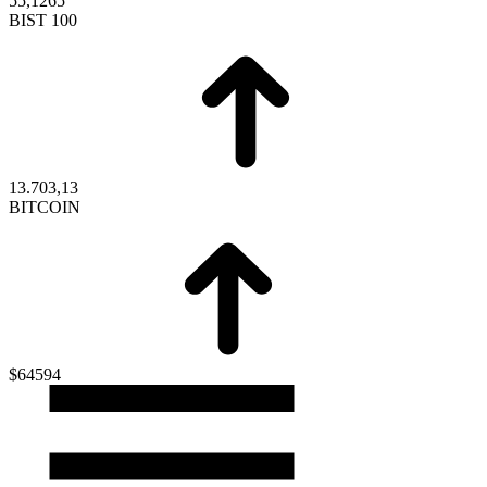
55,1265
BIST 100
13.703,13
BITCOIN
$64594