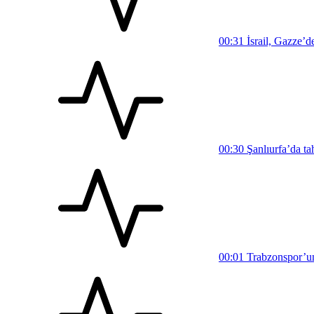
00:31
İsrail, Gazze’d
00:30
Şanlıurfa’da ta
00:01
Trabzonspor’un