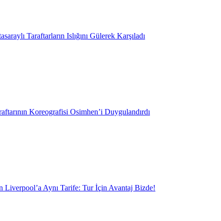
saraylı Taraftarların Islığını Gülerek Karşıladı
aftarının Koreografisi Osimhen’i Duygulandırdı
 Liverpool’a Aynı Tarife: Tur İçin Avantaj Bizde!