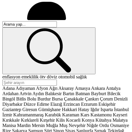
enflasyon
emeklilik
ötv
döviz
otomobil
sağlık
Adana
Adıyaman
Afyon
Ağrı
Aksaray
Amasya
Ankara
Antalya
Ardahan
Artvin
Aydın
Balıkesir
Bartın
Batman
Bayburt
Bilecik
Bingöl
Bitlis
Bolu
Burdur
Bursa
Çanakkale
Çankırı
Çorum
Denizli
Diyarbakır
Düzce
Edirne
Elazığ
Erzincan
Erzurum
Eskişehir
Gaziantep
Giresun
Gümüşhane
Hakkari
Hatay
Iğdır
Isparta
İstanbul
İzmir
Kahramanmaraş
Karabük
Karaman
Kars
Kastamonu
Kayseri
Kırıkkale
Kırklareli
Kırşehir
Kilis
Kocaeli
Konya
Kütahya
Malatya
Manisa
Mardin
Mersin
Muğla
Muş
Nevşehir
Niğde
Ordu
Osmaniye
Rize
Sakarya
Samsun
Siirt
Sinop
Sivas
Şanlıurfa
Şırnak
Tekirdağ