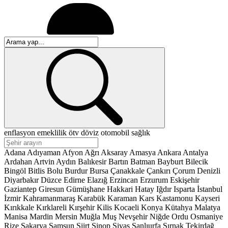
enflasyon
emeklilik
ötv
döviz
otomobil
sağlık
Adana
Adıyaman
Afyon
Ağrı
Aksaray
Amasya
Ankara
Antalya
Ardahan
Artvin
Aydın
Balıkesir
Bartın
Batman
Bayburt
Bilecik
Bingöl
Bitlis
Bolu
Burdur
Bursa
Çanakkale
Çankırı
Çorum
Denizli
Diyarbakır
Düzce
Edirne
Elazığ
Erzincan
Erzurum
Eskişehir
Gaziantep
Giresun
Gümüşhane
Hakkari
Hatay
Iğdır
Isparta
İstanbul
İzmir
Kahramanmaraş
Karabük
Karaman
Kars
Kastamonu
Kayseri
Kırıkkale
Kırklareli
Kırşehir
Kilis
Kocaeli
Konya
Kütahya
Malatya
Manisa
Mardin
Mersin
Muğla
Muş
Nevşehir
Niğde
Ordu
Osmaniye
Rize
Sakarya
Samsun
Siirt
Sinop
Sivas
Şanlıurfa
Şırnak
Tekirdağ