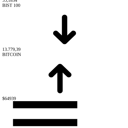
55,1834
BIST 100
13.779,39
BITCOIN
$64939