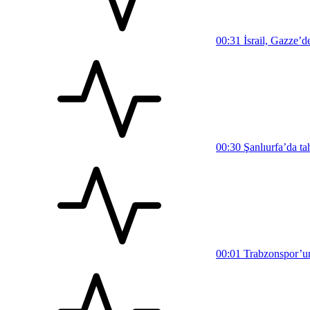
00:31
İsrail, Gazze’d
00:30
Şanlıurfa’da ta
00:01
Trabzonspor’un