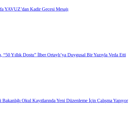
afa YAVUZ’dan Kadir Gecesi Mesajı
 “50 Yıllık Dostu” İlber Ortaylı’ya Duygusal Bir Yazıyla Veda Etti
i Bakanlığı Okul Kayıtlarında Yeni Düzenleme İçin Çalışma Yapıyor