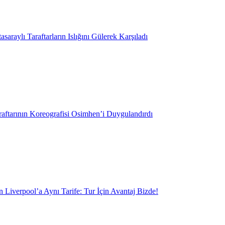
saraylı Taraftarların Islığını Gülerek Karşıladı
aftarının Koreografisi Osimhen’i Duygulandırdı
 Liverpool’a Aynı Tarife: Tur İçin Avantaj Bizde!