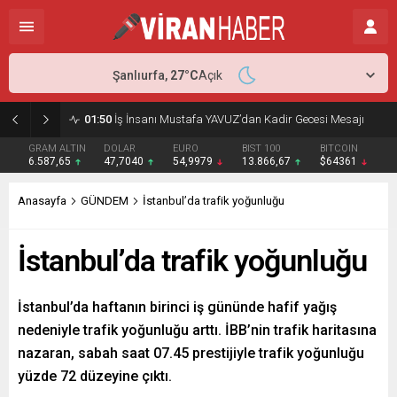
Şanlıurfa,
27
°C
Açık
01:50
İş İnsanı Mustafa YAVUZ’dan Kadir Gecesi Mesajı
GRAM ALTIN
DOLAR
EURO
BIST 100
BITCOIN
6.587,65
47,7040
54,9979
13.866,67
$64361
Anasayfa
GÜNDEM
İstanbul’da trafik yoğunluğu
İstanbul’da trafik yoğunluğu
İstanbul’da haftanın birinci iş gününde hafif yağış
nedeniyle trafik yoğunluğu arttı. İBB’nin trafik haritasına
nazaran, sabah saat 07.45 prestijiyle trafik yoğunluğu
yüzde 72 düzeyine çıktı.