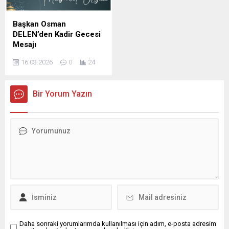
ve dayanışma duygularının
etti. İş İnsanı Mustafa
güçlendiğini belirterek,
Yavuz Mesajında şunları
Başkan Osman
bayramların ise bu güzel
kaydetti; bin aydan daha
DELEN’den Kadir Gecesi
değerlerin toplumun her
hayırlı olduğu müjdelenen
Mesajı
kesimine yayıldığı müstesna
Kadir Gecesi dolayısıyla bir
DELEN GROUP Yönetim
zamanlar olduğunu ifade
mesaj yayımladı. İş İnsanı
16.03.2026
0
24
Kurulu Başkanı ve
etti. ...
Mustafa...
Şanlıurfaspor Asbaşkanı
Osman Delen, mübarek
Bir Yorum Yazın
Kadir Gecesi dolayısıyla bir
mesaj yayımladı. Osman
Delen mesajında, Kadir
Gecesi’nin İslam âlemi için
büyük bir manevi öneme
sahip olduğunu belirterek,
bu mübarek gecenin birlik,
beraberlik ve kardeşlik
duygularını güçlendirmesi
temennisinde bulundu.
Delen mesajında şu
ifadelere yer...
Daha sonraki yorumlarımda kullanılması için adım, e-posta adresim