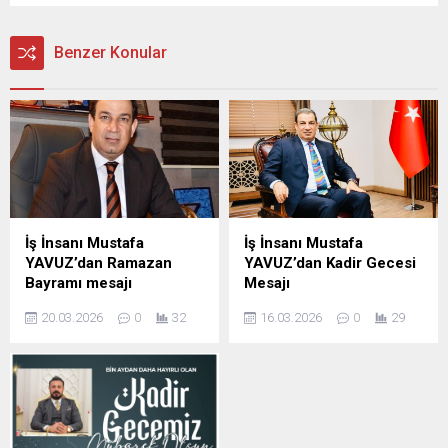
Benzer Konular
İş İnsanı Mustafa
İş İnsanı Mustafa
YAVUZ’dan Ramazan
YAVUZ’dan Kadir Gecesi
Bayramı mesajı
Mesajı
Şanlıurfa Eski İl Genel Meclis
Şanlıurfa Eski İl Genel Meclis
20.03.2026
0
32
16.03.2026
0
29
Başkanı ve İş insanı Mustafa
Başkanı ve iş insanı Mustafa
YAVUZ Ramazan Bayramı
YAVUZ Kadir Gecesi
dolayısıyla mesaj yayımladı;
dolayısıyla yayımladığı
İş insanı Mustafa Yavuz
mesajda, Bu mübarek
Mesajında şunları kaydetti,
gecenin birlik, beraberlik ve
Ramazan ayının manevi
kardeşlik duygularını
ikliminde sabır, yardımlaşma
güçlendirmesini temenni