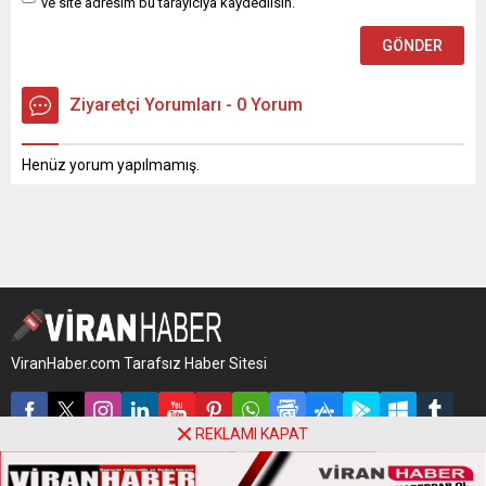
ve site adresim bu tarayıcıya kaydedilsin.
Ziyaretçi Yorumları - 0 Yorum
Henüz yorum yapılmamış.
ViranHaber.com Tarafsız Haber Sitesi
REKLAMI KAPAT