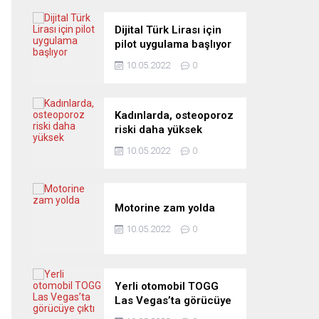
Dijital Türk Lirası için
pilot uygulama başlıyor
10.05.2022
0
Kadınlarda, osteoporoz
riski daha yüksek
10.05.2022
0
Motorine zam yolda
10.05.2022
0
Yerli otomobil TOGG
Las Vegas’ta görücüye
çıktı