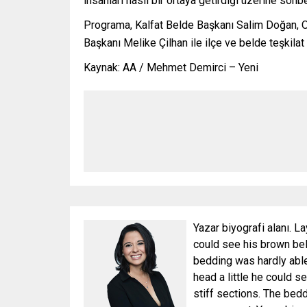
insanları nasıl bir ortaya getirdiği üzerine sohbe
Programa, Kalfat Belde Başkanı Salim Doğan, Ort
Başkanı Melike Çilhan ile ilçe ve belde teşkilat ü
Kaynak: AA / Mehmet Demirci – Yeni
Yazar biyografi alanı. La
could see his brown bell
bedding was hardly able 
head a little he could s
stiff sections. The bed