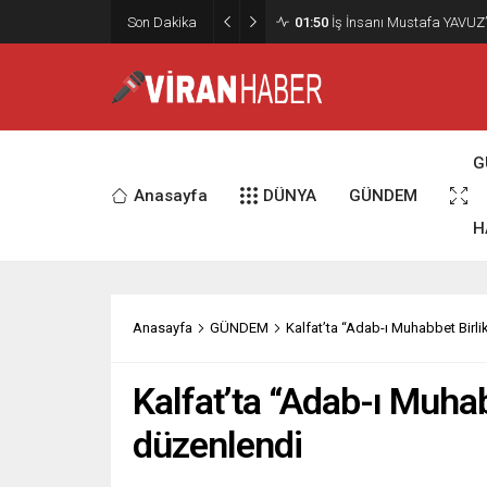
02:15
Murat Bardakçı, “50 Yıllık
Son Dakika
Etti
G
Anasayfa
DÜNYA
GÜNDEM
H
Anasayfa
GÜNDEM
Kalfat’ta “Adab-ı Muhabbet Birl
Kalfat’ta “Adab-ı Muha
düzenlendi