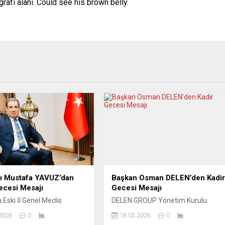
rafi alanı. Could see his brown belly.
nı Mustafa YAVUZ’dan
Başkan Osman DELEN’den Kadi
ecesi Mesajı
Gecesi Mesajı
 Eski İl Genel Meclis
DELEN GROUP Yönetim Kurulu
ve iş insanı Mustafa YAVUZ
Başkanı ve Şanlıurfaspor Asbaşkanı
2026
0
16.03.2026
0
cesi dolayısıyla yayımladığı
Osman Delen, mübarek Kadir