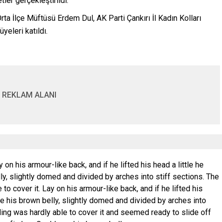
tler gerçekleştirildi.
a İlçe Müftüsü Erdem Dul, AK Parti Çankırı İl Kadın Kolları
yeleri katıldı.
REKLAM ALANI
y on his armour-like back, and if he lifted his head a little he
y, slightly domed and divided by arches into stiff sections. The
to cover it. Lay on his armour-like back, and if he lifted his
ee his brown belly, slightly domed and divided by arches into
ding was hardly able to cover it and seemed ready to slide off