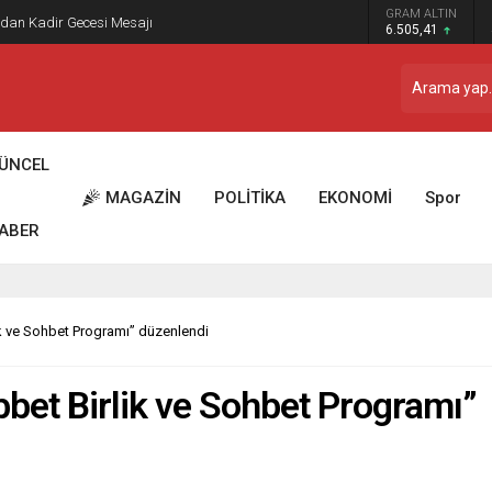
 Dostu” İlber Ortaylı’ya Duygusal Bir Yazıyla Veda
GRAM ALTIN
6.505,41
ÜNCEL
MAGAZİN
POLİTİKA
EKONOMİ
Spor
ABER
ik ve Sohbet Programı” düzenlendi
bbet Birlik ve Sohbet Programı”