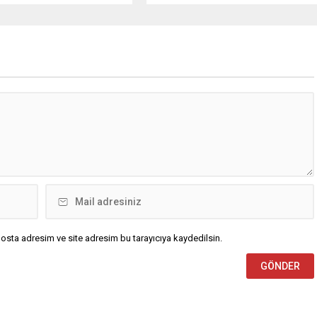
 Bu mübarek gecenin birlik,
Gecesi dolayısıyla bir mesaj
ik ve kardeşlik duygularını
yayımladı. Osman Delen mesajında,
rmesini temenni etti. İş
Kadir Gecesi’nin İslam âlemi için
Mustafa Yavuz Mesajında
büyük bir manevi öneme sahip
kaydetti; bin aydan daha
olduğunu belirterek, bu mübarek
olduğu müjdelenen Kadir
gecenin birlik, beraberlik ve
olayısıyla bir mesaj
kardeşlik duygularını güçlendirmesi
. İş İnsanı Mustafa...
temennisinde bulundu. Delen
mesajında şu ifadelere yer...
osta adresim ve site adresim bu tarayıcıya kaydedilsin.