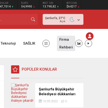
DOLAR
EURO
BIST 100
BITCOIN
47,7014
54,9990
13.798,82
$64217
Şanlıurfa,
27
°C
Açık
Firma
Teknoloji
SAĞLIK
Rehberi
POPÜLER KONULAR
Şanlıurfa Büyükşehir
Belediyesi dükkanları
ihaleye çıkardı!
10.05.2022
0