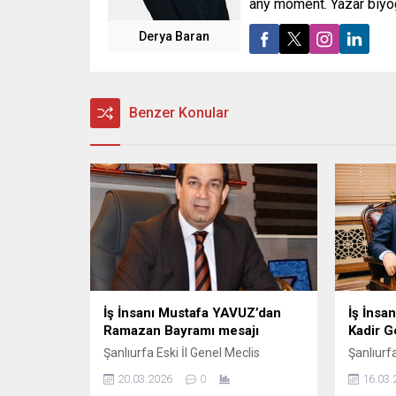
any moment. Yazar biyog
Derya Baran
Benzer Konular
İş İnsanı Mustafa YAVUZ’dan
İş İnsa
Ramazan Bayramı mesajı
Kadir G
Şanlıurfa Eski İl Genel Meclis
Şanlıurfa
Başkanı ve İş insanı Mustafa YAVUZ
Başkanı 
20.03.2026
0
16.03.
Ramazan Bayramı dolayısıyla
Kadir Ge