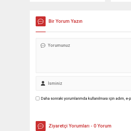
mesaj yayımladı; İş insanı Mustafa
mesajda,
Yavuz Mesajında şunları kaydetti,
beraberl
Ramazan ayının manevi ikliminde
güçlendi
sabır, yardımlaşma ve dayanışma
Bir Yorum Yazın
İnsanı 
duygularının güçlendiğini belirterek,
şunları 
bayramların ise bu güzel değerlerin
hayırlı 
toplumun her kesimine yayıldığı
Gecesi d
müstesna zamanlar olduğunu ifade
yayımladı
etti. ...
Daha sonraki yorumlarımda kullanılması için adım, e-p
Ziyaretçi Yorumları - 0 Yorum