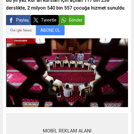
Bu yıl yaz Kur’an kursları için açılan 117 bin 238
derslikte, 2 milyon 540 bin 557 çocuğa hizmet sunuldu.
Paylaş
Tweetle
Gönder
ABONE OL
MOBİL REKLAM ALANI