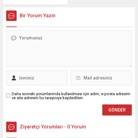
etti. ...
Mustafa...
Şanlıurfaspor Asbaşkanı
Osman Delen, mübarek
Bir Yorum Yazın
Kadir Gecesi dolayısıyla bir
mesaj yayımladı. Osman
Delen mesajında, Kadir
Gecesi’nin İslam âlemi için
büyük bir manevi öneme
sahip olduğunu belirterek,
bu mübarek gecenin birlik,
beraberlik ve kardeşlik
duygularını güçlendirmesi
temennisinde bulundu.
Delen mesajında şu
ifadelere yer...
Daha sonraki yorumlarımda kullanılması için adım, e-posta adresim
ve site adresim bu tarayıcıya kaydedilsin.
Ziyaretçi Yorumları - 0 Yorum