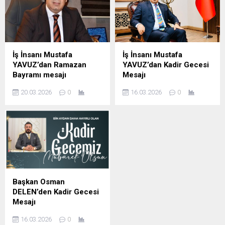
İş İnsanı Mustafa
İş İnsanı Mustafa
YAVUZ’dan Ramazan
YAVUZ’dan Kadir Gecesi
Bayramı mesajı
Mesajı
Şanlıurfa Eski İl Genel Meclis
Şanlıurfa Eski İl Genel Meclis
20.03.2026
0
16.03.2026
0
Başkanı ve İş insanı Mustafa
Başkanı ve iş insanı Mustafa
YAVUZ Ramazan Bayramı
YAVUZ Kadir Gecesi
dolayısıyla mesaj yayımladı;
dolayısıyla yayımladığı
İş insanı Mustafa Yavuz
mesajda, Bu mübarek
Mesajında şunları kaydetti,
gecenin birlik, beraberlik ve
Ramazan ayının manevi
kardeşlik duygularını
ikliminde sabır, yardımlaşma
güçlendirmesini temenni
ve dayanışma duygularının
etti. İş İnsanı Mustafa
güçlendiğini belirterek,
Yavuz Mesajında şunları
Başkan Osman
bayramların ise bu güzel
kaydetti; bin aydan daha
DELEN’den Kadir Gecesi
değerlerin toplumun her
hayırlı olduğu müjdelenen
Mesajı
kesimine yayıldığı müstesna
Kadir Gecesi dolayısıyla bir
DELEN GROUP Yönetim
zamanlar olduğunu ifade
mesaj yayımladı. İş İnsanı
16.03.2026
0
Kurulu Başkanı ve