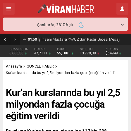
Şanlıurfa,
26
°C
Açık
01:50
İş İnsanı Mustafa YAVUZ’dan Kadir Gecesi Mesajı
GRAM ALTIN
DOLAR
EURO
BIST 100
BITCOIN
6.660,55
47,7111
55,1881
13.779,39
$64949
Anasayfa
GÜNCEL HABER
Kur’an kurslarında bu yıl 2,5 milyondan fazla çocuğa eğitim verildi
Kur’an kurslarında bu yıl 2,5
milyondan fazla çocuğa
eğitim verildi