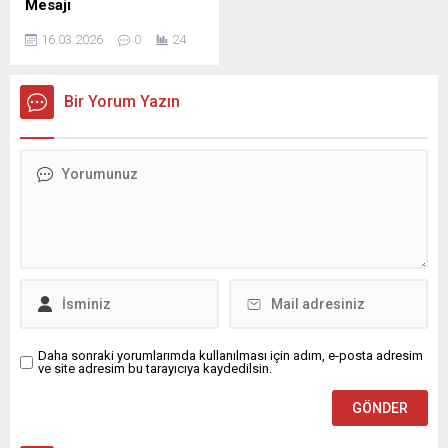
Mesajı
kesimine yayıldığı müstesna
Kadir Gecesi dolayısıyla bir
DELEN GROUP Yönetim
zamanlar olduğunu ifade
mesaj yayımladı. İş İnsanı
16.03.2026
0
24
Kurulu Başkanı ve
etti. ...
Mustafa...
Şanlıurfaspor Asbaşkanı
Osman Delen, mübarek
Bir Yorum Yazın
Kadir Gecesi dolayısıyla bir
mesaj yayımladı. Osman
Delen mesajında, Kadir
Gecesi’nin İslam âlemi için
büyük bir manevi öneme
sahip olduğunu belirterek,
bu mübarek gecenin birlik,
beraberlik ve kardeşlik
duygularını güçlendirmesi
temennisinde bulundu.
Delen mesajında şu
ifadelere yer...
Daha sonraki yorumlarımda kullanılması için adım, e-posta adresim
ve site adresim bu tarayıcıya kaydedilsin.