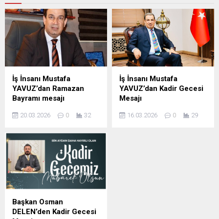
İş İnsanı Mustafa
İş İnsanı Mustafa
YAVUZ’dan Ramazan
YAVUZ’dan Kadir Gecesi
Bayramı mesajı
Mesajı
Şanlıurfa Eski İl Genel Meclis
Şanlıurfa Eski İl Genel Meclis
20.03.2026
0
32
16.03.2026
0
29
Başkanı ve İş insanı Mustafa
Başkanı ve iş insanı Mustafa
YAVUZ Ramazan Bayramı
YAVUZ Kadir Gecesi
dolayısıyla mesaj yayımladı;
dolayısıyla yayımladığı
İş insanı Mustafa Yavuz
mesajda, Bu mübarek
Mesajında şunları kaydetti,
gecenin birlik, beraberlik ve
Ramazan ayının manevi
kardeşlik duygularını
ikliminde sabır, yardımlaşma
güçlendirmesini temenni
ve dayanışma duygularının
etti. İş İnsanı Mustafa
güçlendiğini belirterek,
Yavuz Mesajında şunları
Başkan Osman
bayramların ise bu güzel
kaydetti; bin aydan daha
DELEN’den Kadir Gecesi
değerlerin toplumun her
hayırlı olduğu müjdelenen