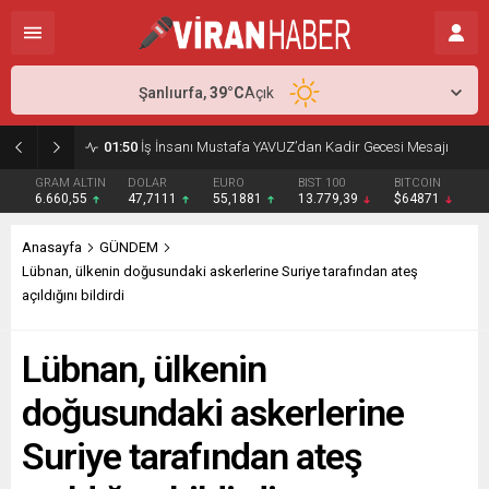
Şanlıurfa,
39
°C
Açık
01:50
İş İnsanı Mustafa YAVUZ’dan Kadir Gecesi Mesajı
GRAM ALTIN
DOLAR
EURO
BIST 100
BITCOIN
6.660,55
47,7111
55,1881
13.779,39
$64871
Anasayfa
GÜNDEM
Lübnan, ülkenin doğusundaki askerlerine Suriye tarafından ateş
açıldığını bildirdi
Lübnan, ülkenin
doğusundaki askerlerine
Suriye tarafından ateş