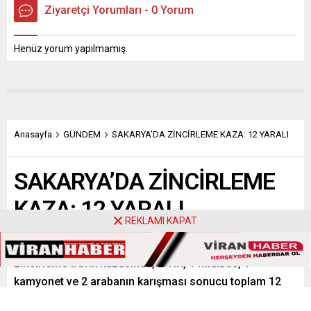
Ziyaretçi Yorumları - 0 Yorum
Henüz yorum yapılmamış.
Anasayfa
GÜNDEM
SAKARYA’DA ZİNCİRLEME KAZA: 12 YARALI
SAKARYA’DA ZİNCİRLEME
KAZA: 12 YARALI
REKLAMI KAPAT
Sakarya’da D-650 kara yolunda meydana gelen
zincirleme trafik kazasında, 2 TIR, 1 midibüs, 1
kamyonet ve 2 arabanın karışması sonucu toplam 12
kişi yaralandı. Kazanın akabinde yol 2 saat boyunca