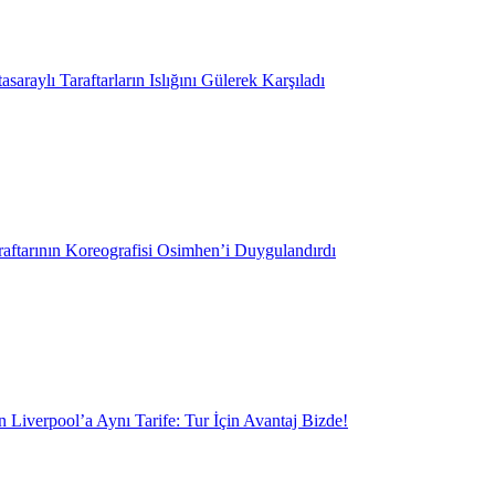
saraylı Taraftarların Islığını Gülerek Karşıladı
aftarının Koreografisi Osimhen’i Duygulandırdı
 Liverpool’a Aynı Tarife: Tur İçin Avantaj Bizde!