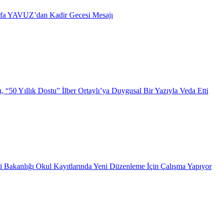
afa YAVUZ’dan Kadir Gecesi Mesajı
 “50 Yıllık Dostu” İlber Ortaylı’ya Duygusal Bir Yazıyla Veda Etti
i Bakanlığı Okul Kayıtlarında Yeni Düzenleme İçin Çalışma Yapıyor