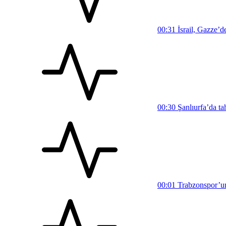
00:31
İsrail, Gazze’d
00:30
Şanlıurfa’da ta
00:01
Trabzonspor’un