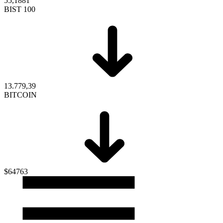
55,1881
BIST 100
13.779,39
BITCOIN
$64763