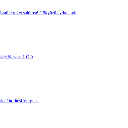
srail’e roket saldırısı! Gökyüzü aydınlandı
klet Kazası: 1 Ölü
et Otoritesi Vurgusu