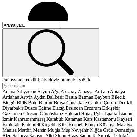
enflasyon
emeklilik
ötv
döviz
otomobil
sağlık
Adana
Adıyaman
Afyon
Ağrı
Aksaray
Amasya
Ankara
Antalya
Ardahan
Artvin
Aydın
Balıkesir
Bartın
Batman
Bayburt
Bilecik
Bingöl
Bitlis
Bolu
Burdur
Bursa
Çanakkale
Çankırı
Çorum
Denizli
Diyarbakır
Düzce
Edirne
Elazığ
Erzincan
Erzurum
Eskişehir
Gaziantep
Giresun
Gümüşhane
Hakkari
Hatay
Iğdır
Isparta
İstanbul
İzmir
Kahramanmaraş
Karabük
Karaman
Kars
Kastamonu
Kayseri
Kırıkkale
Kırklareli
Kırşehir
Kilis
Kocaeli
Konya
Kütahya
Malatya
Manisa
Mardin
Mersin
Muğla
Muş
Nevşehir
Niğde
Ordu
Osmaniye
Rize
Sakarya
Samsun
Siirt
Sinop
Sivas
Şanlıurfa
Şırnak
Tekirdağ