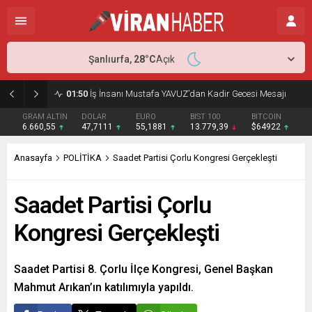
Şanlıurfa,
28
°C
Açık
01:50
İş İnsanı Mustafa YAVUZ’dan Kadir Gecesi Mesajı
GRAM ALTIN
DOLAR
EURO
BIST 100
BITCOIN
6.660,55
47,7111
55,1881
13.779,39
$64922
Anasayfa
POLİTİKA
Saadet Partisi Çorlu Kongresi Gerçekleşti
Saadet Partisi Çorlu
Kongresi Gerçekleşti
Saadet Partisi 8. Çorlu İlçe Kongresi, Genel Başkan
Mahmut Arıkan’ın katılımıyla yapıldı.