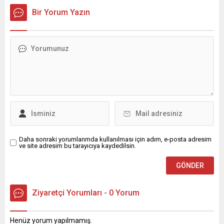
Osman Delen, mübarek
Bir Yorum Yazın
Kadir Gecesi dolayısıyla bir
mesaj yayımladı. Osman
Delen mesajında, Kadir
Gecesi’nin İslam âlemi için
büyük bir manevi öneme
sahip olduğunu belirterek,
bu mübarek gecenin birlik,
beraberlik ve kardeşlik
duygularını güçlendirmesi
temennisinde bulundu.
Delen mesajında şu
ifadelere yer...
Daha sonraki yorumlarımda kullanılması için adım, e-posta adresim
ve site adresim bu tarayıcıya kaydedilsin.
Ziyaretçi Yorumları - 0 Yorum
Henüz yorum yapılmamış.