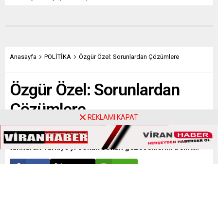
Anasayfa
POLİTİKA
Özgür Özel: Sorunlardan Çözümlere
Özgür Özel: Sorunlardan
Çözümlere
REKLAMI KAPAT
CHP Genel Başkanı Özgür Özel, yeni programlarını
tanıtarak Türkiye’yi sokak sokak gezeceklerini belirtti.
Paylaş
Tweetle
Gönder
ABONE OL