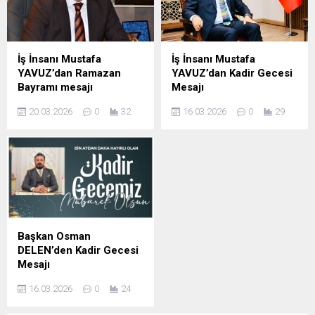
İş İnsanı Mustafa
İş İnsanı Mustafa
YAVUZ’dan Ramazan
YAVUZ’dan Kadir Gecesi
Bayramı mesajı
Mesajı
Şanlıurfa Eski İl Genel Meclis
Şanlıurfa Eski İl Genel Meclis
20.03.2026
0
32
16.03.2026
0
29
Başkanı ve İş insanı Mustafa
Başkanı ve iş insanı Mustafa
YAVUZ Ramazan Bayramı
YAVUZ Kadir Gecesi
dolayısıyla mesaj yayımladı;
dolayısıyla yayımladığı
İş insanı Mustafa Yavuz
mesajda, Bu mübarek
Mesajında şunları kaydetti,
gecenin birlik, beraberlik ve
Ramazan ayının manevi
kardeşlik duygularını
ikliminde sabır, yardımlaşma
güçlendirmesini temenni
ve dayanışma duygularının
etti. İş İnsanı Mustafa
güçlendiğini belirterek,
Yavuz Mesajında şunları
Başkan Osman
bayramların ise bu güzel
kaydetti; bin aydan daha
DELEN’den Kadir Gecesi
değerlerin toplumun her
hayırlı olduğu müjdelenen
Mesajı
kesimine yayıldığı müstesna
Kadir Gecesi dolayısıyla bir
DELEN GROUP Yönetim
zamanlar olduğunu ifade
mesaj yayımladı. İş İnsanı
16.03.2026
0
24
Kurulu Başkanı ve
etti. ...
Mustafa...
Şanlıurfaspor Asbaşkanı