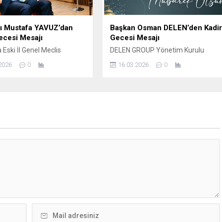
nı Mustafa YAVUZ’dan
Başkan Osman DELEN’den Kadi
ecesi Mesajı
Gecesi Mesajı
 Eski İl Genel Meclis
DELEN GROUP Yönetim Kurulu
ve iş insanı Mustafa YAVUZ
Başkanı ve Şanlıurfaspor Asbaşkanı
2026
0
16.03.2026
0
cesi dolayısıyla yayımladığı
Osman Delen, mübarek Kadir
 Bu mübarek gecenin birlik,
Gecesi dolayısıyla bir mesaj
ik ve kardeşlik duygularını
yayımladı. Osman Delen mesajında,
rmesini temenni etti. İş
Kadir Gecesi’nin İslam âlemi için
Mustafa Yavuz Mesajında
büyük bir manevi öneme sahip
kaydetti; bin aydan daha
olduğunu belirterek, bu mübarek
olduğu müjdelenen Kadir
gecenin birlik, beraberlik ve
olayısıyla bir mesaj
kardeşlik duygularını güçlendirmesi
. İş İnsanı Mustafa...
temennisinde bulundu. Delen
mesajında şu ifadelere yer...