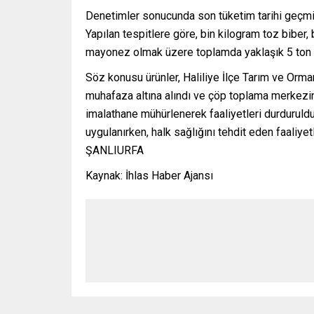
Denetimler sonucunda son tüketim tarihi geçmiş
Yapılan tespitlere göre, bin kilogram toz biber
mayonez olmak üzere toplamda yaklaşık 5 ton ür
Söz konusu ürünler, Haliliye İlçe Tarım ve Orm
muhafaza altına alındı ve çöp toplama merkezin
imalathane mühürlenerek faaliyetleri durduruld
uygulanırken, halk sağlığını tehdit eden faaliyetl
ŞANLIURFA
Kaynak: İhlas Haber Ajansı