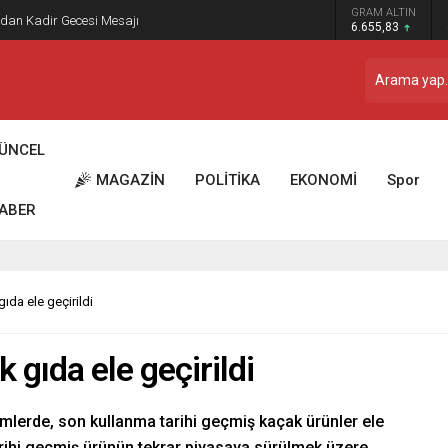
 Dostu” İlber Ortaylı’ya Duygusal Bir Yazıyla Veda
GRAM ALTIN
6.655,83
ÜNCEL
MAGAZİN
POLİTİKA
EKONOMİ
Spor
ABER
ıda ele geçirildi
 gıda ele geçirildi
timlerde, son kullanma tarihi geçmiş kaçak ürünler ele
 tarihi geçmiş ürünün tekrar piyasaya sürülmek üzere