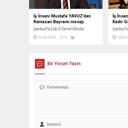
İş İnsanı Mustafa YAVUZ’dan
İş İnsa
Ramazan Bayramı mesajı
Kadir G
Şanlıurfa Eski İl Genel Meclis
Şanlıurfa
Başkanı ve İş insanı Mustafa YAVUZ
Başkanı 
20.03.2026
0
16.03.
Ramazan Bayramı dolayısıyla
Kadir Ge
mesaj yayımladı; İş insanı Mustafa
mesajda,
Yavuz Mesajında şunları kaydetti,
beraberl
Ramazan ayının manevi ikliminde
güçlendi
sabır, yardımlaşma ve dayanışma
Bir Yorum Yazın
İnsanı 
duygularının güçlendiğini belirterek,
şunları 
bayramların ise bu güzel değerlerin
hayırlı 
toplumun her kesimine yayıldığı
Gecesi d
müstesna zamanlar olduğunu ifade
yayımladı
etti. ...