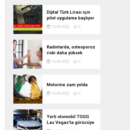
Dijital Türk Lirası için
pilot uygulama başlıyor
10.05.2022
0
Kadınlarda, osteoporoz
riski daha yüksek
10.05.2022
0
Motorine zam yolda
10.05.2022
0
Yerli otomobil TOGG
Las Vegas’ta görücüye
çıktı