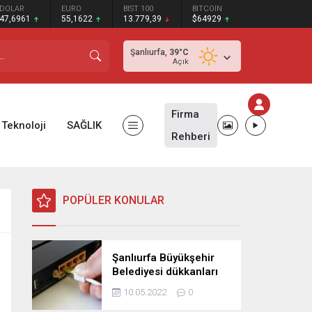
DOLAR
EURO
BIST 100
BITCOIN
47,6961
55,1622
13.779,39
$64929
Şanlıurfa,
39
°C
Açık
Firma
Teknoloji
SAĞLIK
Rehberi
POPÜLER KONULAR
Şanlıurfa Büyükşehir
Belediyesi dükkanları
ihaleye çıkardı!
10.05.2022
0