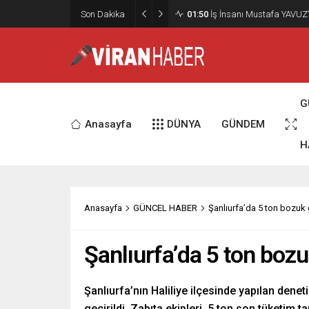
02:15
Murat Bardakçı, “50 Yıllık
Son Dakika
Etti
G
Anasayfa
DÜNYA
GÜNDEM
H
Anasayfa
GÜNCEL HABER
Şanlıurfa’da 5 ton bozuk g
Şanlıurfa’da 5 ton bozuk
Şanlıurfa’nın Haliliye ilçesinde yapılan dene
geçirildi. Zabıta ekipleri, 5 ton son tüketim