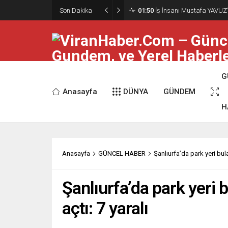
Son Dakika
01:50
İş İnsanı Mustafa YAVUZ’
G
Anasayfa
DÜNYA
GÜNDEM
H
Anasayfa
GÜNCEL HABER
Şanlıurfa’da park yeri bul
Şanlıurfa’da park yeri
açtı: 7 yaralı