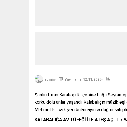
admin
Yayınlama: 12.11.2025
Şanlıurfa’nın Karaköprü ilçesine bağlı Seyran
korku dolu anlar yaşandı. Kalabalığın müzik eş
Mehmet E., park yeri bulamayınca düğün sahipleri
KALABALIĞA AV TÜFEĞİ İLE ATEŞ AÇTI: 7 