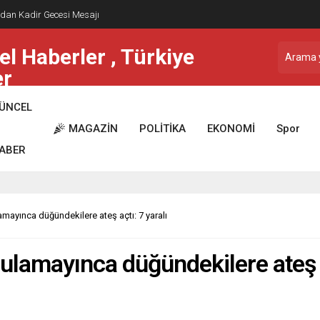
dan Kadir Gecesi Mesajı
ÜNCEL
MAGAZİN
POLİTİKA
EKONOMİ
Spor
ABER
amayınca düğündekilere ateş açtı: 7 yaralı
 bulamayınca düğündekilere ateş