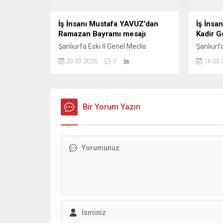
İş İnsanı Mustafa YAVUZ’dan
İş İnsa
Ramazan Bayramı mesajı
Kadir G
Şanlıurfa Eski İl Genel Meclis
Şanlıurfa
Başkanı ve İş insanı Mustafa YAVUZ
Başkanı 
20.03.2026
0
16.03.
Ramazan Bayramı dolayısıyla
Kadir Ge
mesaj yayımladı; İş insanı Mustafa
mesajda,
Yavuz Mesajında şunları kaydetti,
beraberl
Ramazan ayının manevi ikliminde
güçlendi
sabır, yardımlaşma ve dayanışma
Bir Yorum Yazın
İnsanı 
duygularının güçlendiğini belirterek,
şunları 
bayramların ise bu güzel değerlerin
hayırlı 
toplumun her kesimine yayıldığı
Gecesi d
müstesna zamanlar olduğunu ifade
yayımladı
etti. ...