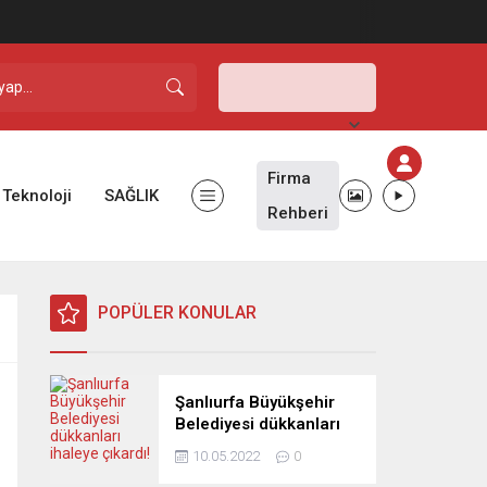
Şanlıurfa,
39
°C
Açık
Firma
Teknoloji
SAĞLIK
Rehberi
POPÜLER KONULAR
Şanlıurfa Büyükşehir
Belediyesi dükkanları
ihaleye çıkardı!
10.05.2022
0