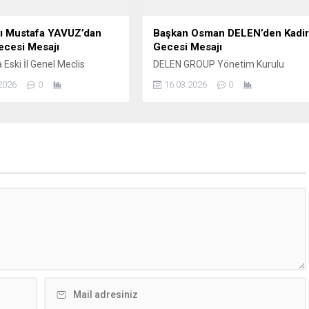
nı Mustafa YAVUZ’dan
Başkan Osman DELEN’den Kadi
ecesi Mesajı
Gecesi Mesajı
 Eski İl Genel Meclis
DELEN GROUP Yönetim Kurulu
ve iş insanı Mustafa YAVUZ
Başkanı ve Şanlıurfaspor Asbaşkanı
2026
0
16.03.2026
0
cesi dolayısıyla yayımladığı
Osman Delen, mübarek Kadir
 Bu mübarek gecenin birlik,
Gecesi dolayısıyla bir mesaj
ik ve kardeşlik duygularını
yayımladı. Osman Delen mesajında,
rmesini temenni etti. İş
Kadir Gecesi’nin İslam âlemi için
Mustafa Yavuz Mesajında
büyük bir manevi öneme sahip
kaydetti; bin aydan daha
olduğunu belirterek, bu mübarek
olduğu müjdelenen Kadir
gecenin birlik, beraberlik ve
olayısıyla bir mesaj
kardeşlik duygularını güçlendirmesi
. İş İnsanı Mustafa...
temennisinde bulundu. Delen
mesajında şu ifadelere yer...