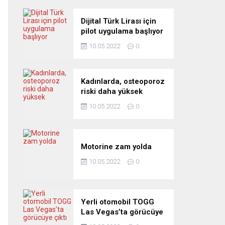
Dijital Türk Lirası için
pilot uygulama başlıyor
10.05.2022
0
Kadınlarda, osteoporoz
riski daha yüksek
10.05.2022
0
Motorine zam yolda
10.05.2022
0
Yerli otomobil TOGG
Las Vegas’ta görücüye
çıktı