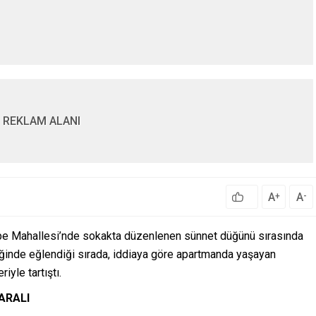
REKLAM ALANI
A
A
+
-
tepe Mahallesi’nde sokakta düzenlenen sünnet düğünü sırasında
liğinde eğlendiği sırada, iddiaya göre apartmanda yaşayan
yle tartıştı.
YARALI