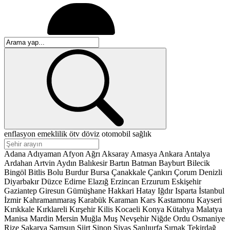
enflasyon
emeklilik
ötv
döviz
otomobil
sağlık
Adana
Adıyaman
Afyon
Ağrı
Aksaray
Amasya
Ankara
Antalya
Ardahan
Artvin
Aydın
Balıkesir
Bartın
Batman
Bayburt
Bilecik
Bingöl
Bitlis
Bolu
Burdur
Bursa
Çanakkale
Çankırı
Çorum
Denizli
Diyarbakır
Düzce
Edirne
Elazığ
Erzincan
Erzurum
Eskişehir
Gaziantep
Giresun
Gümüşhane
Hakkari
Hatay
Iğdır
Isparta
İstanbul
İzmir
Kahramanmaraş
Karabük
Karaman
Kars
Kastamonu
Kayseri
Kırıkkale
Kırklareli
Kırşehir
Kilis
Kocaeli
Konya
Kütahya
Malatya
Manisa
Mardin
Mersin
Muğla
Muş
Nevşehir
Niğde
Ordu
Osmaniye
Rize
Sakarya
Samsun
Siirt
Sinop
Sivas
Şanlıurfa
Şırnak
Tekirdağ