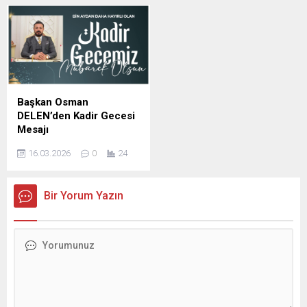
YAVUZ Ramazan Bayramı
YAVUZ Kadir Gecesi
dolayısıyla mesaj yayımladı;
dolayısıyla yayımladığı
İş insanı Mustafa Yavuz
mesajda, Bu mübarek
Mesajında şunları kaydetti,
gecenin birlik, beraberlik ve
Ramazan ayının manevi
kardeşlik duygularını
ikliminde sabır, yardımlaşma
güçlendirmesini temenni
ve dayanışma duygularının
etti. İş İnsanı Mustafa
güçlendiğini belirterek,
Yavuz Mesajında şunları
Başkan Osman
bayramların ise bu güzel
kaydetti; bin aydan daha
DELEN’den Kadir Gecesi
değerlerin toplumun her
hayırlı olduğu müjdelenen
Mesajı
kesimine yayıldığı müstesna
Kadir Gecesi dolayısıyla bir
DELEN GROUP Yönetim
zamanlar olduğunu ifade
mesaj yayımladı. İş İnsanı
16.03.2026
0
24
Kurulu Başkanı ve
etti. ...
Mustafa...
Şanlıurfaspor Asbaşkanı
Osman Delen, mübarek
Bir Yorum Yazın
Kadir Gecesi dolayısıyla bir
mesaj yayımladı. Osman
Delen mesajında, Kadir
Gecesi’nin İslam âlemi için
büyük bir manevi öneme
sahip olduğunu belirterek,
bu mübarek gecenin birlik,
beraberlik ve kardeşlik