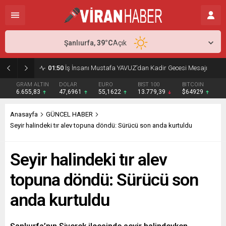
Şanlıurfa,
39
°C
Açık
01:50
İş İnsanı Mustafa YAVUZ’dan Kadir Gecesi Mesajı
GRAM ALTIN
DOLAR
EURO
BIST 100
BITCOIN
6.655,83
47,6961
55,1622
13.779,39
$64929
Anasayfa
GÜNCEL HABER
Seyir halindeki tır alev topuna döndü: Sürücü son anda kurtuldu
Seyir halindeki tır alev
topuna döndü: Sürücü son
anda kurtuldu