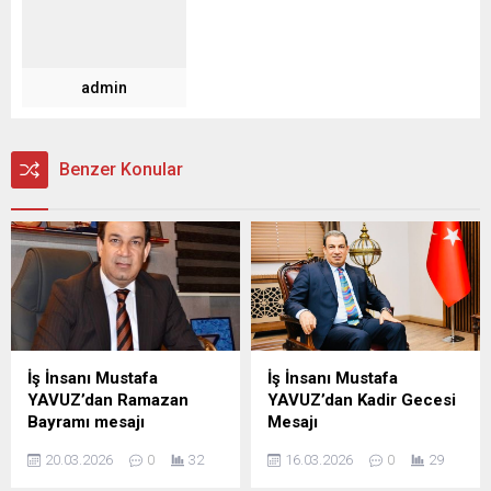
admin
Benzer Konular
İş İnsanı Mustafa
İş İnsanı Mustafa
YAVUZ’dan Ramazan
YAVUZ’dan Kadir Gecesi
Bayramı mesajı
Mesajı
Şanlıurfa Eski İl Genel Meclis
Şanlıurfa Eski İl Genel Meclis
20.03.2026
0
32
16.03.2026
0
29
Başkanı ve İş insanı Mustafa
Başkanı ve iş insanı Mustafa