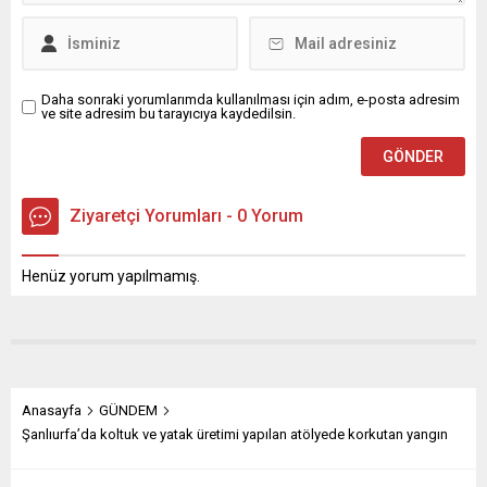
duygularını güçlendirmesi
temennisinde bulundu.
Delen mesajında şu
ifadelere yer...
Daha sonraki yorumlarımda kullanılması için adım, e-posta adresim
ve site adresim bu tarayıcıya kaydedilsin.
Ziyaretçi Yorumları - 0 Yorum
Henüz yorum yapılmamış.
Anasayfa
GÜNDEM
Şanlıurfa’da koltuk ve yatak üretimi yapılan atölyede korkutan yangın