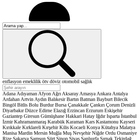
enflasyon
emeklilik
ötv
döviz
otomobil
sağlık
Adana
Adıyaman
Afyon
Ağrı
Aksaray
Amasya
Ankara
Antalya
Ardahan
Artvin
Aydın
Balıkesir
Bartın
Batman
Bayburt
Bilecik
Bingöl
Bitlis
Bolu
Burdur
Bursa
Çanakkale
Çankırı
Çorum
Denizli
Diyarbakır
Düzce
Edirne
Elazığ
Erzincan
Erzurum
Eskişehir
Gaziantep
Giresun
Gümüşhane
Hakkari
Hatay
Iğdır
Isparta
İstanbul
İzmir
Kahramanmaraş
Karabük
Karaman
Kars
Kastamonu
Kayseri
Kırıkkale
Kırklareli
Kırşehir
Kilis
Kocaeli
Konya
Kütahya
Malatya
Manisa
Mardin
Mersin
Muğla
Muş
Nevşehir
Niğde
Ordu
Osmaniye
Rize
Sakarya
Samsun
Siirt
Sinop
Sivas
Şanlıurfa
Şırnak
Tekirdağ