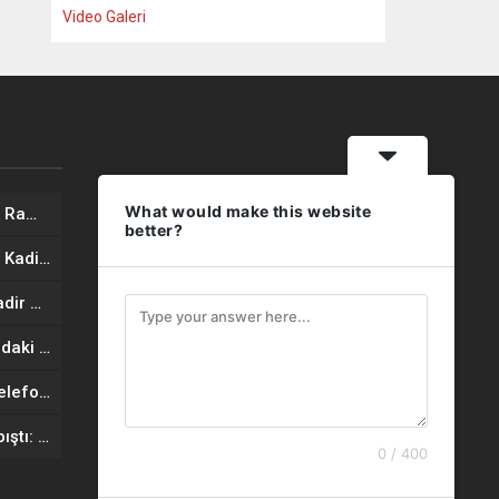
Video Galeri
What would make this website
İş İnsanı Mustafa YAVUZ’dan Ramazan Bayramı mesajı
better?
İş İnsanı Mustafa YAVUZ’dan Kadir Gecesi Mesajı
Başkan Osman DELEN’den Kadir Gecesi Mesajı
Şanlıurfa’da vahşet: 16 yaşındaki genç, 8 yaşındaki çocuğu öldüresiye dövdü
Şanlıurfa’da 85 adet kaçak telefon ele geçirildi
Şanlıurfa’da otomobiller çarpıştı: 1 ölü, 8 yaralı
0 / 400