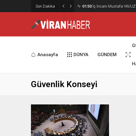
Son Dakika
01:50
İş İnsanı Mustafa YAVUZ’
G
Anasayfa
DÜNYA
GÜNDEM
H
Güvenlik Konseyi