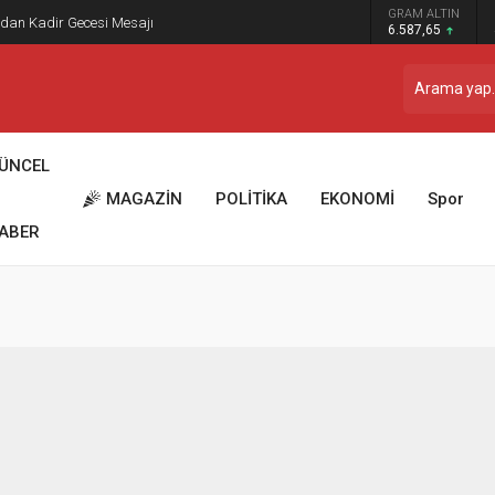
GRAM ALTIN
dan Kadir Gecesi Mesajı
6.587,65
ÜNCEL
MAGAZİN
POLİTİKA
EKONOMİ
Spor
ABER