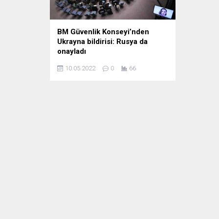
BM Güvenlik Konseyi’nden
Ukrayna bildirisi: Rusya da
onayladı
Bu alana eklemiş olduğunuz
10.05.2022
0
66
haberle ilgili kısa bir özet bilgisi
ekleyebilirsiniz. Bu metin yazı
düzenleme sayfasında "Özet"
bölümünden eklenebilir. Özet
eklenmişse başlık altında kalın
olarak bu şekilde gösterilir,
eklenmemişse bu alan boş kalır.