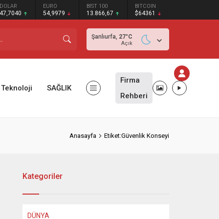
DOLAR
EURO
BIST 100
BITCOIN
47,7040
54,9979
13.866,67
$64361
Şanlıurfa,
27
°C
Açık
Firma
Teknoloji
SAĞLIK
Rehberi
Anasayfa
Etiket:Güvenlik Konseyi
Kategoriler
DÜNYA