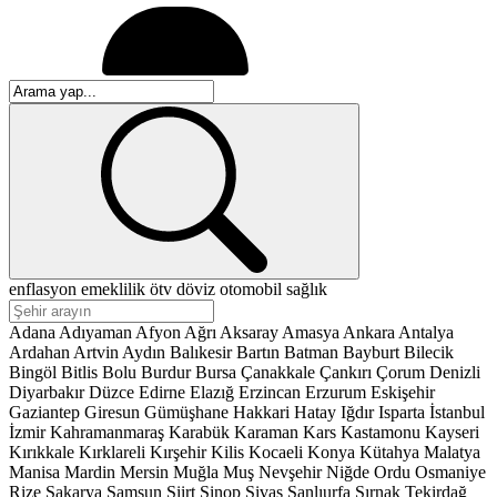
enflasyon
emeklilik
ötv
döviz
otomobil
sağlık
Adana
Adıyaman
Afyon
Ağrı
Aksaray
Amasya
Ankara
Antalya
Ardahan
Artvin
Aydın
Balıkesir
Bartın
Batman
Bayburt
Bilecik
Bingöl
Bitlis
Bolu
Burdur
Bursa
Çanakkale
Çankırı
Çorum
Denizli
Diyarbakır
Düzce
Edirne
Elazığ
Erzincan
Erzurum
Eskişehir
Gaziantep
Giresun
Gümüşhane
Hakkari
Hatay
Iğdır
Isparta
İstanbul
İzmir
Kahramanmaraş
Karabük
Karaman
Kars
Kastamonu
Kayseri
Kırıkkale
Kırklareli
Kırşehir
Kilis
Kocaeli
Konya
Kütahya
Malatya
Manisa
Mardin
Mersin
Muğla
Muş
Nevşehir
Niğde
Ordu
Osmaniye
Rize
Sakarya
Samsun
Siirt
Sinop
Sivas
Şanlıurfa
Şırnak
Tekirdağ