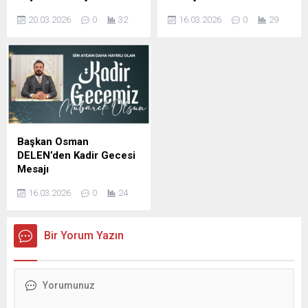
Şanlıurfa Eski İl Genel Meclis
Şanlıurfa Eski İl Genel Meclis
20.03.2026
0
32
16.03.2026
0
29
Başkanı ve İş insanı Mustafa
Başkanı ve iş insanı Mustafa
YAVUZ Ramazan Bayramı
YAVUZ Kadir Gecesi
dolayısıyla mesaj yayımladı;
dolayısıyla yayımladığı
İş insanı Mustafa Yavuz
mesajda, Bu mübarek
Mesajında şunları kaydetti,
gecenin birlik, beraberlik ve
Ramazan ayının manevi
kardeşlik duygularını
ikliminde sabır, yardımlaşma
güçlendirmesini temenni
ve dayanışma duygularının
etti. İş İnsanı Mustafa
güçlendiğini belirterek,
Yavuz Mesajında şunları
Başkan Osman
bayramların ise bu güzel
kaydetti; bin aydan daha
DELEN’den Kadir Gecesi
değerlerin toplumun her
hayırlı olduğu müjdelenen
Mesajı
kesimine yayıldığı müstesna
Kadir Gecesi dolayısıyla bir
DELEN GROUP Yönetim
zamanlar olduğunu ifade
mesaj yayımladı. İş İnsanı
16.03.2026
0
24
Kurulu Başkanı ve
etti. ...
Mustafa...
Şanlıurfaspor Asbaşkanı
Osman Delen, mübarek
Bir Yorum Yazın
Kadir Gecesi dolayısıyla bir
mesaj yayımladı. Osman
Delen mesajında, Kadir
Gecesi’nin İslam âlemi için
büyük bir manevi öneme