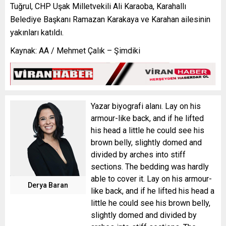
Tuğrul, CHP Uşak Milletvekili Ali Karaoba, Karahallı
Belediye Başkanı Ramazan Karakaya ve Karahan ailesinin
yakınları katıldı.
Kaynak: AA / Mehmet Çalık – Şimdiki
Yazar biyografi alanı. Lay on his
armour-like back, and if he lifted
his head a little he could see his
brown belly, slightly domed and
divided by arches into stiff
sections. The bedding was hardly
able to cover it. Lay on his armour-
Derya Baran
like back, and if he lifted his head a
little he could see his brown belly,
slightly domed and divided by