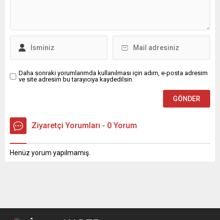
sahip olduğunu belirterek,
bu mübarek gecenin birlik,
beraberlik ve kardeşlik
duygularını güçlendirmesi
temennisinde bulundu.
Delen mesajında şu
ifadelere yer...
Daha sonraki yorumlarımda kullanılması için adım, e-posta adresim
ve site adresim bu tarayıcıya kaydedilsin.
Ziyaretçi Yorumları - 0 Yorum
Henüz yorum yapılmamış.