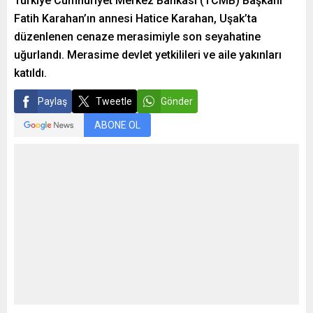
Türkiye Cumhuriyet Merkez Bankası (TCMB) Başkanı
Fatih Karahan’ın annesi Hatice Karahan, Uşak’ta
düzenlenen cenaze merasimiyle son seyahatine
uğurlandı. Merasime devlet yetkilileri ve aile yakınları
katıldı.
Paylaş
Tweetle
Gönder
ABONE OL