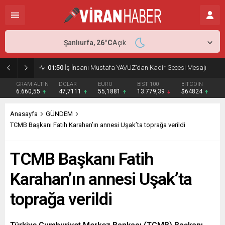
Şanlıurfa,
26
°C
Açık
01:50
İş İnsanı Mustafa YAVUZ’dan Kadir Gecesi Mesajı
GRAM ALTIN
DOLAR
EURO
BIST 100
BITCOIN
6.660,55
47,7111
55,1881
13.779,39
$64824
Anasayfa
GÜNDEM
TCMB Başkanı Fatih Karahan’ın annesi Uşak’ta toprağa verildi
TCMB Başkanı Fatih
Karahan’ın annesi Uşak’ta
toprağa verildi