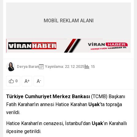
MOBİL REKLAM ALANI
Derya Baran
Yayınlama: 22.12.2025
15
A
A
+
-
0
Türkiye Cumhuriyet Merkez Bankası
(TCMB) Başkanı
Fatih Karahan’ın annesi Hatice Karahan
Uşak
‘ta toprağa
verildi.
Hatice Karahan’ın cenazesi, İstanbul’dan
Uşak
‘ın Karahallı
ilçesine getirildi.