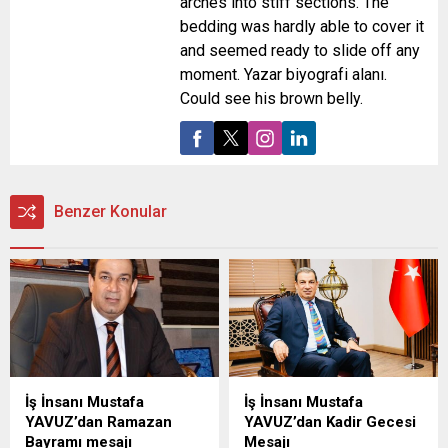
arches into stiff sections. The
bedding was hardly able to cover it
and seemed ready to slide off any
moment. Yazar biyografi alanı.
Could see his brown belly.
Benzer Konular
İş İnsanı Mustafa
İş İnsanı Mustafa
YAVUZ’dan Ramazan
YAVUZ’dan Kadir Gecesi
Bayramı mesajı
Mesajı