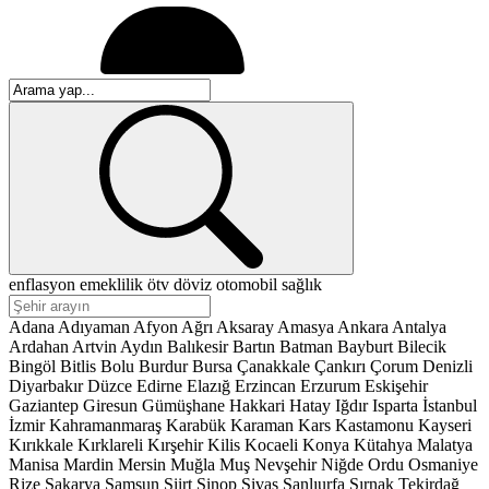
enflasyon
emeklilik
ötv
döviz
otomobil
sağlık
Adana
Adıyaman
Afyon
Ağrı
Aksaray
Amasya
Ankara
Antalya
Ardahan
Artvin
Aydın
Balıkesir
Bartın
Batman
Bayburt
Bilecik
Bingöl
Bitlis
Bolu
Burdur
Bursa
Çanakkale
Çankırı
Çorum
Denizli
Diyarbakır
Düzce
Edirne
Elazığ
Erzincan
Erzurum
Eskişehir
Gaziantep
Giresun
Gümüşhane
Hakkari
Hatay
Iğdır
Isparta
İstanbul
İzmir
Kahramanmaraş
Karabük
Karaman
Kars
Kastamonu
Kayseri
Kırıkkale
Kırklareli
Kırşehir
Kilis
Kocaeli
Konya
Kütahya
Malatya
Manisa
Mardin
Mersin
Muğla
Muş
Nevşehir
Niğde
Ordu
Osmaniye
Rize
Sakarya
Samsun
Siirt
Sinop
Sivas
Şanlıurfa
Şırnak
Tekirdağ