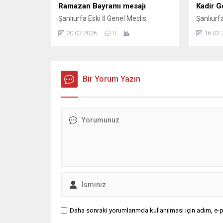
Ramazan Bayramı mesajı
Kadir G
Şanlıurfa Eski İl Genel Meclis
Şanlıurfa
Başkanı ve İş insanı Mustafa YAVUZ
Başkanı 
20.03.2026
0
16.03.
Ramazan Bayramı dolayısıyla
Kadir Ge
mesaj yayımladı; İş insanı Mustafa
mesajda,
Yavuz Mesajında şunları kaydetti,
beraberl
Ramazan ayının manevi ikliminde
güçlendi
sabır, yardımlaşma ve dayanışma
Bir Yorum Yazın
İnsanı 
duygularının güçlendiğini belirterek,
şunları 
bayramların ise bu güzel değerlerin
hayırlı 
toplumun her kesimine yayıldığı
Gecesi d
müstesna zamanlar olduğunu ifade
yayımladı
etti. ...
Daha sonraki yorumlarımda kullanılması için adım, e-p