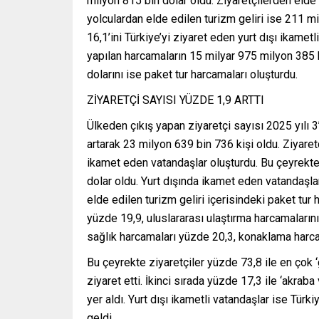
milyon 815 bin dolar oldu. Ziyaretçilerden elde 
yolculardan elde edilen turizm geliri ise 211 mi
16,1’ini Türkiye’yi ziyaret eden yurt dışı ikamet
yapılan harcamaların 15 milyar 975 milyon 385 b
dolarını ise paket tur harcamaları oluşturdu.
ZİYARETÇİ SAYISI YÜZDE 1,9 ARTTI
Ülkeden çıkış yapan ziyaretçi sayısı 2025 yılı 
artarak 23 milyon 639 bin 736 kişi oldu. Ziyaretç
ikamet eden vatandaşlar oluşturdu. Bu çeyrekt
dolar oldu. Yurt dışında ikamet eden vatandaşla
elde edilen turizm geliri içerisindeki paket tu
yüzde 19,9, uluslararası ulaştırma harcamaların
sağlık harcamaları yüzde 20,3, konaklama harc
Bu çeyrekte ziyaretçiler yüzde 73,8 ile en çok ‘g
ziyaret etti. İkinci sırada yüzde 17,3 ile ‘akraba
yer aldı. Yurt dışı ikametli vatandaşlar ise Türk
geldi.