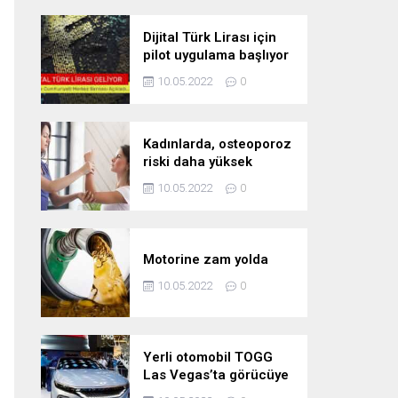
Dijital Türk Lirası için
pilot uygulama başlıyor
10.05.2022
0
Kadınlarda, osteoporoz
riski daha yüksek
10.05.2022
0
Motorine zam yolda
10.05.2022
0
Yerli otomobil TOGG
Las Vegas’ta görücüye
çıktı