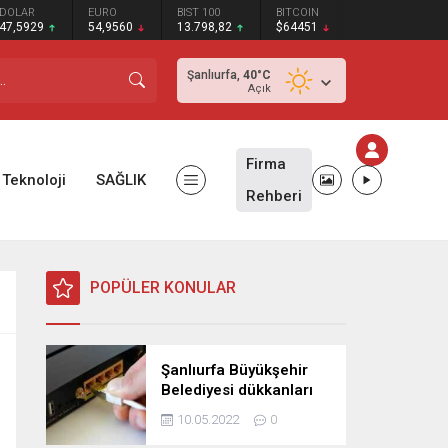
DOLAR
EURO
BIST 100
BITCOIN
47,5929
54,9560
13.798,82
$64451
Şanlıurfa,
40
°C
Açık
Firma
Teknoloji
SAĞLIK
Rehberi
POPÜLER KONULAR
Şanlıurfa Büyükşehir
Belediyesi dükkanları
ihaleye çıkardı!
10.05.2022
0