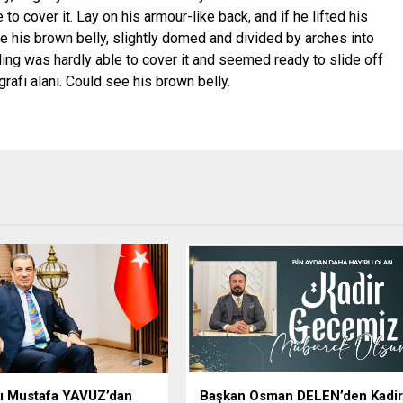
to cover it. Lay on his armour-like back, and if he lifted his
ee his brown belly, slightly domed and divided by arches into
ding was hardly able to cover it and seemed ready to slide off
rafi alanı. Could see his brown belly.
nı Mustafa YAVUZ’dan
Başkan Osman DELEN’den Kadi