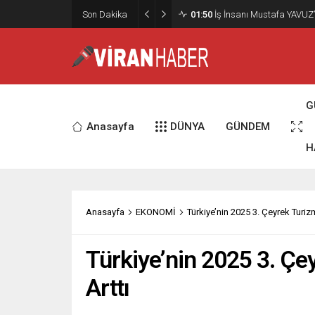
02:15
Murat Bardakçı, “50 Yıllık
Son Dakika
Etti
G
Anasayfa
DÜNYA
GÜNDEM
H
Anasayfa
EKONOMİ
Türkiye’nin 2025 3. Çeyrek Turizm
Türkiye’nin 2025 3. Çe
Arttı