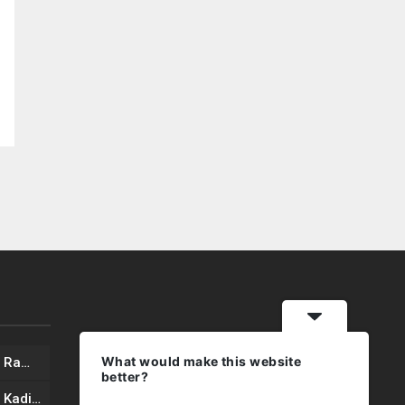
What would make this website
İş İnsanı Mustafa YAVUZ’dan Ramazan Bayramı mesajı
better?
İş İnsanı Mustafa YAVUZ’dan Kadir Gecesi Mesajı