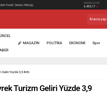
 Dostu” İlber Ortaylı’ya Duygusal Bir Yazıyla Veda
GRAM ALTIN
6.493,17
ÜNCEL
MAGAZİN
POLİTİKA
EKONOMİ
Spor
ABER
 Geliri Yüzde 3,9 Arttı
yrek Turizm Geliri Yüzde 3,9