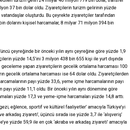
edilen turizm geliri 24 milyar 46 milyon 779 bin dolar, transfer
lyon 37 bin dolar oldu. Ziyaretçilerin turizm gelirinin yüzde
li vatandaşlar oluşturdu. Bu çeyrekte ziyaretçiler tarafından
in dolarını kişisel harcamalar, 8 milyar 71 milyon 394 bin
3’üncü çeyreğinde bir önceki yılın aynı çeyreğine göre yüzde 1,9
ilerin yüzde 14,5’ini 3 milyon 438 bin 655 kişi ile yurt dışında
e geceleme yapan ziyaretçilerin gecelik ortalama harcaması 100
rın gecelik ortalama harcaması ise 64 dolar oldu. Ziyaretçilerden
r harcamalarının payı yüzde 33,6, yeme içme harcamalarının payı
ın payı yüzde 11,1 oldu. Bir önceki yılın aynı dönemine göre
amaları yüzde 17,3 ve yeme-içme harcamaları yüzde 14,8 arttı.
ezi, eğlence, sportif ve kültürel faaliyetler’ amacıyla Türkiye’yi
 ve arkadaş ziyareti’, üçüncü sırada ise yüzde 3,7 ile ‘alışveriş’
iye’ye yüzde 59,9 ile en çok ‘akraba ve arkadaş ziyareti’ amacıyla