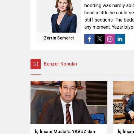
bedding was hardly able 
head a little he could s
stiff sections. The bed
any moment. Yazar biyog
Zerrin Semerci
Benzer Konular
İş İnsanı Mustafa YAVUZ’dan
İş İnsa