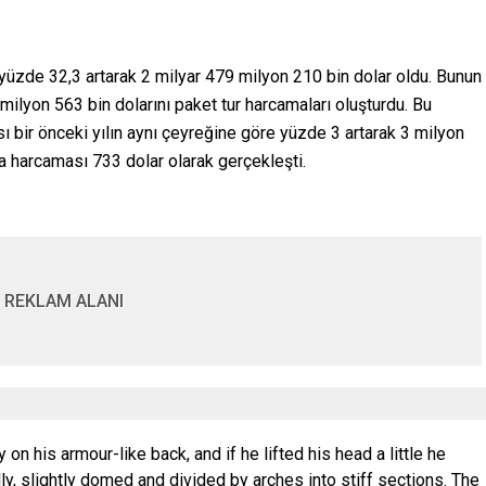
 yüzde 32,3 artarak 2 milyar 479 milyon 210 bin dolar oldu. Bunun
 milyon 563 bin dolarını paket tur harcamaları oluşturdu. Bu
sı bir önceki yılın aynı çeyreğine göre yüzde 3 artarak 3 milyon
ma harcaması 733 dolar olarak gerçekleşti.
REKLAM ALANI
y on his armour-like back, and if he lifted his head a little he
y, slightly domed and divided by arches into stiff sections. The