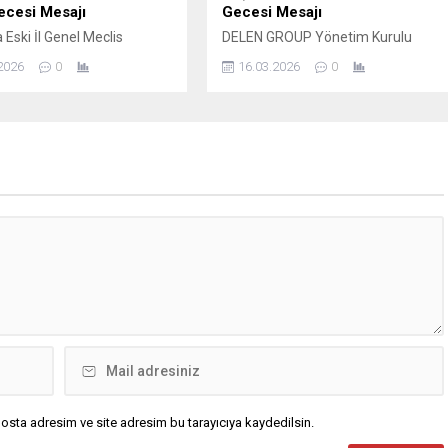
ecesi Mesajı
Gecesi Mesajı
 Eski İl Genel Meclis
DELEN GROUP Yönetim Kurulu
ve iş insanı Mustafa YAVUZ
Başkanı ve Şanlıurfaspor Asbaşkanı
2026
0
16.03.2026
0
cesi dolayısıyla yayımladığı
Osman Delen, mübarek Kadir
 Bu mübarek gecenin birlik,
Gecesi dolayısıyla bir mesaj
ik ve kardeşlik duygularını
yayımladı. Osman Delen mesajında,
rmesini temenni etti. İş
Kadir Gecesi’nin İslam âlemi için
Mustafa Yavuz Mesajında
büyük bir manevi öneme sahip
kaydetti; bin aydan daha
olduğunu belirterek, bu mübarek
olduğu müjdelenen Kadir
gecenin birlik, beraberlik ve
olayısıyla bir mesaj
kardeşlik duygularını güçlendirmesi
. İş İnsanı Mustafa...
temennisinde bulundu. Delen
mesajında şu ifadelere yer...
osta adresim ve site adresim bu tarayıcıya kaydedilsin.