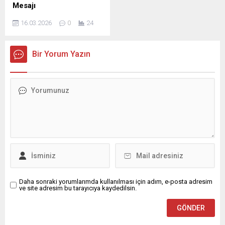
değerlerin toplumun her
hayırlı olduğu müjdelenen
Mesajı
kesimine yayıldığı müstesna
Kadir Gecesi dolayısıyla bir
DELEN GROUP Yönetim
zamanlar olduğunu ifade
mesaj yayımladı. İş İnsanı
16.03.2026
0
24
Kurulu Başkanı ve
etti. ...
Mustafa...
Şanlıurfaspor Asbaşkanı
Osman Delen, mübarek
Bir Yorum Yazın
Kadir Gecesi dolayısıyla bir
mesaj yayımladı. Osman
Delen mesajında, Kadir
Gecesi’nin İslam âlemi için
büyük bir manevi öneme
sahip olduğunu belirterek,
bu mübarek gecenin birlik,
beraberlik ve kardeşlik
duygularını güçlendirmesi
temennisinde bulundu.
Delen mesajında şu
ifadelere yer...
Daha sonraki yorumlarımda kullanılması için adım, e-posta adresim
ve site adresim bu tarayıcıya kaydedilsin.