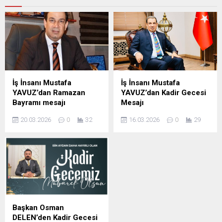
İş İnsanı Mustafa
İş İnsanı Mustafa
YAVUZ’dan Ramazan
YAVUZ’dan Kadir Gecesi
Bayramı mesajı
Mesajı
Şanlıurfa Eski İl Genel Meclis
Şanlıurfa Eski İl Genel Meclis
20.03.2026
0
32
16.03.2026
0
29
Başkanı ve İş insanı Mustafa
Başkanı ve iş insanı Mustafa
YAVUZ Ramazan Bayramı
YAVUZ Kadir Gecesi
dolayısıyla mesaj yayımladı;
dolayısıyla yayımladığı
İş insanı Mustafa Yavuz
mesajda, Bu mübarek
Mesajında şunları kaydetti,
gecenin birlik, beraberlik ve
Ramazan ayının manevi
kardeşlik duygularını
ikliminde sabır, yardımlaşma
güçlendirmesini temenni
ve dayanışma duygularının
etti. İş İnsanı Mustafa
güçlendiğini belirterek,
Yavuz Mesajında şunları
Başkan Osman
bayramların ise bu güzel
kaydetti; bin aydan daha
DELEN’den Kadir Gecesi