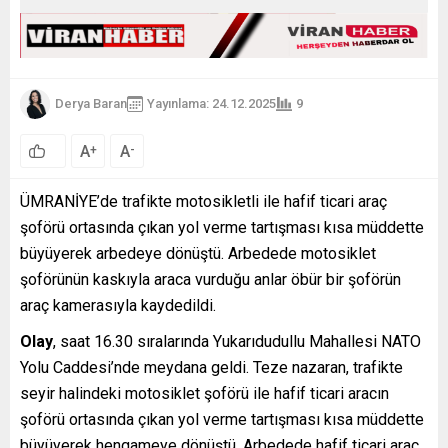
Derya Baran
Yayınlama: 24.12.2025
9
A
A
+
-
ÜMRANİYE’de trafikte motosikletli ile hafif ticari araç
şoförü ortasında çıkan yol verme tartışması kısa müddette
büyüyerek arbedeye dönüştü. Arbedede motosiklet
şoförünün kaskıyla araca vurduğu anlar öbür bir şoförün
araç kamerasıyla kaydedildi.
Olay
, saat 16.30 sıralarında Yukarıdudullu Mahallesi NATO
Yolu Caddesi’nde meydana geldi. Teze nazaran, trafikte
seyir halindeki motosiklet şoförü ile hafif ticari aracın
şoförü ortasında çıkan yol verme tartışması kısa müddette
büyüyerek hengameye dönüştü. Arbedede hafif ticari araç