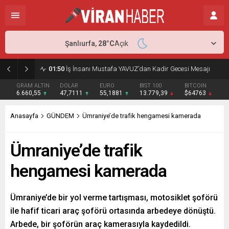
Şanlıurfa,
28
°C
Açık
01:50
İş İnsanı Mustafa YAVUZ’dan Kadir Gecesi Mesajı
GRAM ALTIN
DOLAR
EURO
BIST 100
BITCOIN
6.660,55
47,7111
55,1881
13.779,39
$64763
Anasayfa
GÜNDEM
Ümraniye’de trafik hengamesi kamerada
Ümraniye’de trafik
hengamesi kamerada
Ümraniye’de bir yol verme tartışması, motosiklet şoförü
ile hafif ticari araç şoförü ortasında arbedeye dönüştü.
Arbede, bir şoförün araç kamerasıyla kaydedildi.