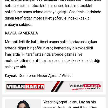
şoförü aracını motosikletlinin önüne kırdı, motosiklet
şoförü ise araca tekme atmaya çalıştı. Caddenin ilerisinde
duran taraflardan motosiklet şoförü elindeki kaskla
arabaya saldırdı.
KAVGA KAMERADA
Motosikletli ile hafif ticari aracın şoförü ortasında çıkan
arbede diğer bir şoförün araç kamerasıyla kaydedildi.
İmajlarda, iki taraf ortasında arbede çıkması ve
motosikletlinin hafif ticari araca elindeki kaskla saldırdığı
anlar yer aldı.
Kaynak: Demirören Haber Ajansı / Aktüel
Yazar biyografi alanı. Lay on his
armour-like back, and if he lifted