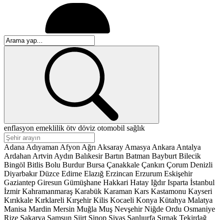
enflasyon
emeklilik
ötv
döviz
otomobil
sağlık
Adana
Adıyaman
Afyon
Ağrı
Aksaray
Amasya
Ankara
Antalya
Ardahan
Artvin
Aydın
Balıkesir
Bartın
Batman
Bayburt
Bilecik
Bingöl
Bitlis
Bolu
Burdur
Bursa
Çanakkale
Çankırı
Çorum
Denizli
Diyarbakır
Düzce
Edirne
Elazığ
Erzincan
Erzurum
Eskişehir
Gaziantep
Giresun
Gümüşhane
Hakkari
Hatay
Iğdır
Isparta
İstanbul
İzmir
Kahramanmaraş
Karabük
Karaman
Kars
Kastamonu
Kayseri
Kırıkkale
Kırklareli
Kırşehir
Kilis
Kocaeli
Konya
Kütahya
Malatya
Manisa
Mardin
Mersin
Muğla
Muş
Nevşehir
Niğde
Ordu
Osmaniye
Rize
Sakarya
Samsun
Siirt
Sinop
Sivas
Şanlıurfa
Şırnak
Tekirdağ